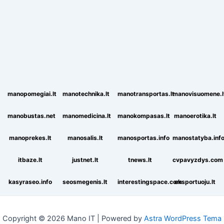
manopomegiai.lt
manotechnika.lt
manotransportas.lt
manovisuomene.l
manobustas.net
manomedicina.lt
manokompasas.lt
manoerotika.lt
manoprekes.lt
manosalis.lt
manosportas.info
manostatyba.inf
itbaze.lt
justnet.lt
tnews.lt
cvpavyzdys.com
kasyraseo.info
seosmegenis.lt
interestingspace.com
eksportuoju.lt
Copyright © 2026 Mano IT | Powered by
Astra WordPress Tema