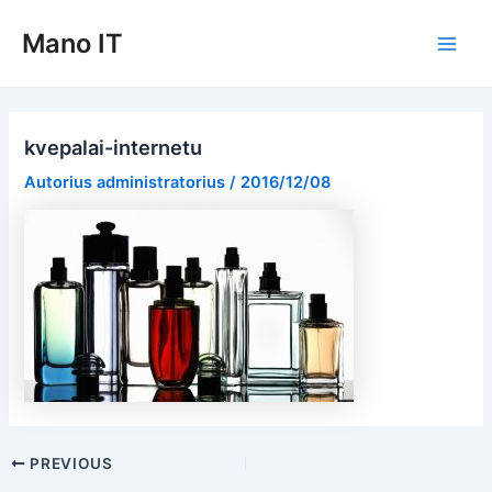
Pereiti
Mano IT
prie
Main
turinio
Men
kvepalai-internetu
Autorius
administratorius
/
2016/12/08
Post
PREVIOUS
navigation