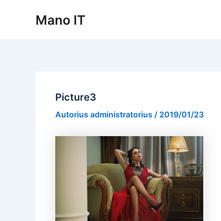
Pereiti
Mano IT
prie
turinio
Picture3
Autorius
administratorius
/
2019/01/23