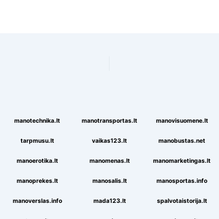
manotechnika.lt
manotransportas.lt
manovisuomene.lt
tarpmusu.lt
vaikas123.lt
manobustas.net
manoerotika.lt
manomenas.lt
manomarketingas.lt
manoprekes.lt
manosalis.lt
manosportas.info
manoverslas.info
mada123.lt
spalvotaistorija.lt