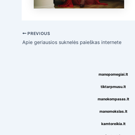
Post
PREVIOUS
navigation
Apie geriausios suknelės paieškas internete
manopomegiai.lt
tiktarpmusu.lt
manokompasas.lt
manomokslas.lt
kamtoreikia.lt