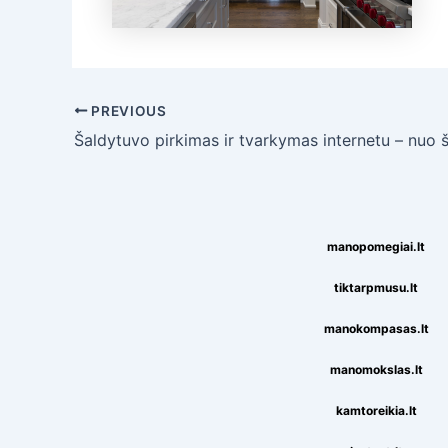
Post
PREVIOUS
navigation
manopomegiai.lt
tiktarpmusu.lt
manokompasas.lt
manomokslas.lt
kamtoreikia.lt