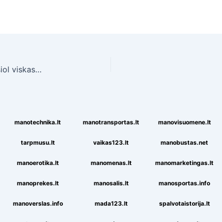
Šaldytuvo pirkimas ir tvarkymas internetu – nuo šiol viskas paprasta kaip 2×2
manotechnika.lt
manotransportas.lt
manovisuomene.lt
tarpmusu.lt
vaikas123.lt
manobustas.net
manoerotika.lt
manomenas.lt
manomarketingas.lt
manoprekes.lt
manosalis.lt
manosportas.info
manoverslas.info
mada123.lt
spalvotaistorija.lt