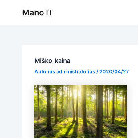
Pereiti
Mano IT
prie
turinio
Miško_kaina
Autorius
administratorius
/
2020/04/27