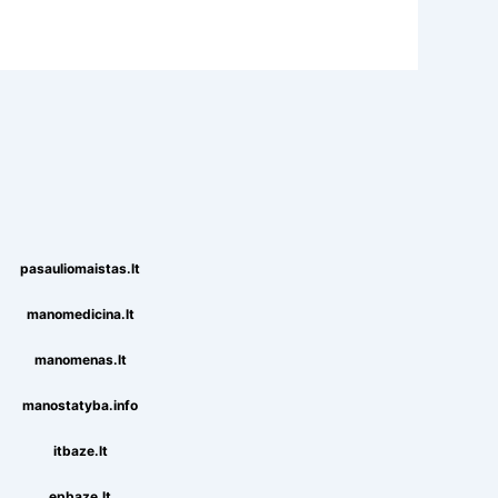
pasauliomaistas.lt
manomedicina.lt
manomenas.lt
manostatyba.info
itbaze.lt
epbaze.lt