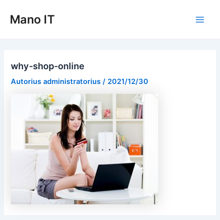
Pereiti
Mano IT
prie
Main
turinio
Men
why-shop-online
Autorius
administratorius
/
2021/12/30