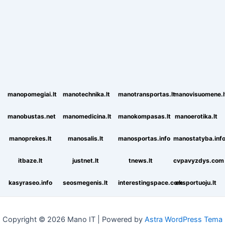
manopomegiai.lt
manotechnika.lt
manotransportas.lt
manovisuomene.l
manobustas.net
manomedicina.lt
manokompasas.lt
manoerotika.lt
manoprekes.lt
manosalis.lt
manosportas.info
manostatyba.inf
itbaze.lt
justnet.lt
tnews.lt
cvpavyzdys.com
kasyraseo.info
seosmegenis.lt
interestingspace.com
eksportuoju.lt
Copyright © 2026 Mano IT | Powered by
Astra WordPress Tema