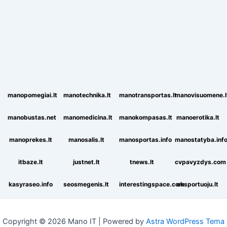
manopomegiai.lt
manotechnika.lt
manotransportas.lt
manovisuomene.l
manobustas.net
manomedicina.lt
manokompasas.lt
manoerotika.lt
manoprekes.lt
manosalis.lt
manosportas.info
manostatyba.inf
itbaze.lt
justnet.lt
tnews.lt
cvpavyzdys.com
kasyraseo.info
seosmegenis.lt
interestingspace.com
eksportuoju.lt
Copyright © 2026 Mano IT | Powered by
Astra WordPress Tema