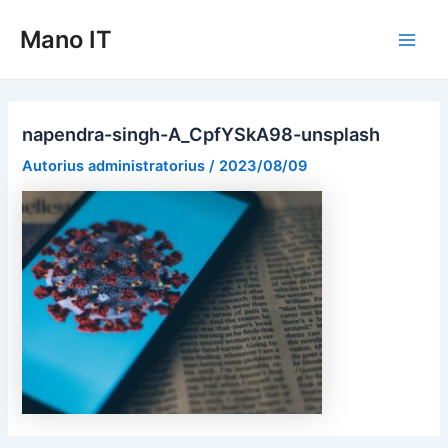
Pereiti
Mano IT
prie
Main
turinio
Men
napendra-singh-A_CpfYSkA98-unsplash
Autorius
administratorius
/
2023/08/09