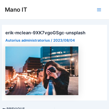
Pereiti
Mano IT
prie
Main
turinio
Men
erik-mclean-9XK7vgoGSgc-unsplash
Autorius
administratorius
/
2023/08/04
Post
PREVIOUS