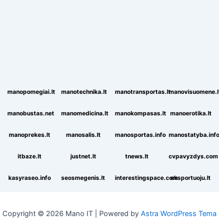
manopomegiai.lt
manotechnika.lt
manotransportas.lt
manovisuomene.l
manobustas.net
manomedicina.lt
manokompasas.lt
manoerotika.lt
manoprekes.lt
manosalis.lt
manosportas.info
manostatyba.inf
itbaze.lt
justnet.lt
tnews.lt
cvpavyzdys.com
kasyraseo.info
seosmegenis.lt
interestingspace.com
eksportuoju.lt
Copyright © 2026 Mano IT | Powered by
Astra WordPress Tema