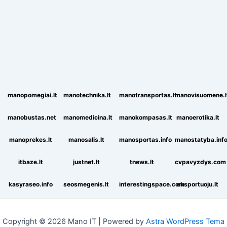
manopomegiai.lt
manotechnika.lt
manotransportas.lt
manovisuomene.l
manobustas.net
manomedicina.lt
manokompasas.lt
manoerotika.lt
manoprekes.lt
manosalis.lt
manosportas.info
manostatyba.inf
itbaze.lt
justnet.lt
tnews.lt
cvpavyzdys.com
kasyraseo.info
seosmegenis.lt
interestingspace.com
eksportuoju.lt
Copyright © 2026 Mano IT | Powered by
Astra WordPress Tema