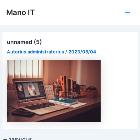
Pereiti
Mano IT
prie
Main
turinio
Men
unnamed (5)
Autorius
administratorius
/
2023/08/04
Post
PREVIOUS