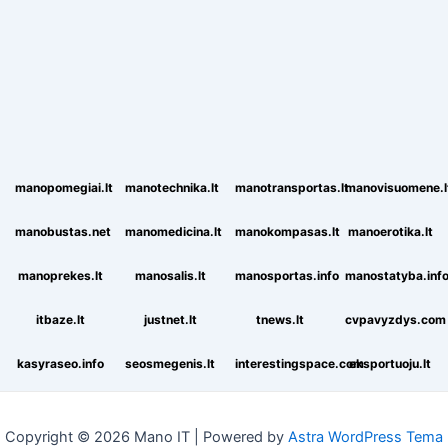
manopomegiai.lt
manotechnika.lt
manotransportas.lt
manovisuomene.l
manobustas.net
manomedicina.lt
manokompasas.lt
manoerotika.lt
manoprekes.lt
manosalis.lt
manosportas.info
manostatyba.inf
itbaze.lt
justnet.lt
tnews.lt
cvpavyzdys.com
kasyraseo.info
seosmegenis.lt
interestingspace.com
eksportuoju.lt
Copyright © 2026 Mano IT | Powered by
Astra WordPress Tema