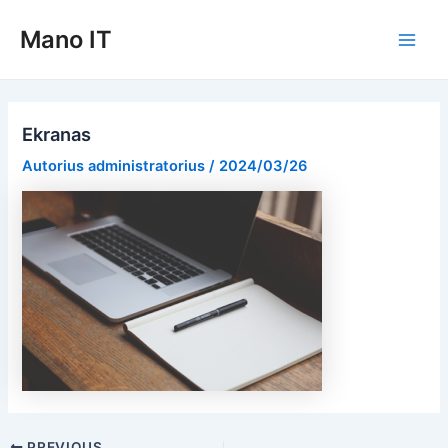
Pereiti
Mano IT
prie
Main
turinio
Men
Ekranas
Autorius
administratorius
/
2024/03/26
Post
PREVIOUS