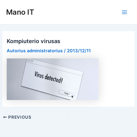
Pereiti
Mano IT
prie
Main
turinio
Men
Kompiuterio virusas
Autorius
administratorius
/
2013/12/11
Post
PREVIOUS
navigation