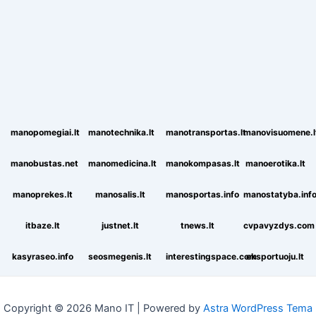
manopomegiai.lt
manotechnika.lt
manotransportas.lt
manovisuomene.l
manobustas.net
manomedicina.lt
manokompasas.lt
manoerotika.lt
manoprekes.lt
manosalis.lt
manosportas.info
manostatyba.inf
itbaze.lt
justnet.lt
tnews.lt
cvpavyzdys.com
kasyraseo.info
seosmegenis.lt
interestingspace.com
eksportuoju.lt
Copyright © 2026 Mano IT | Powered by
Astra WordPress Tema