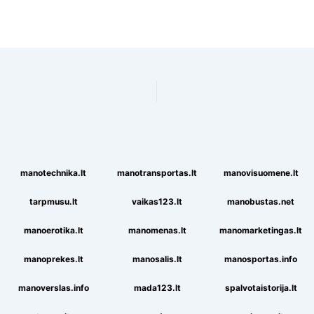
manotechnika.lt
manotransportas.lt
manovisuomene.lt
tarpmusu.lt
vaikas123.lt
manobustas.net
manoerotika.lt
manomenas.lt
manomarketingas.lt
manoprekes.lt
manosalis.lt
manosportas.info
manoverslas.info
mada123.lt
spalvotaistorija.lt