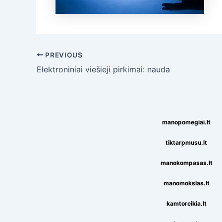
Post
PREVIOUS
navigation
Elektroniniai viešieji pirkimai: nauda
manopomegiai.lt
tiktarpmusu.lt
manokompasas.lt
manomokslas.lt
kamtoreikia.lt