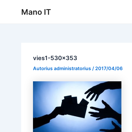
Pereiti
Mano IT
prie
turinio
vies1-530×353
Autorius
administratorius
/
2017/04/06