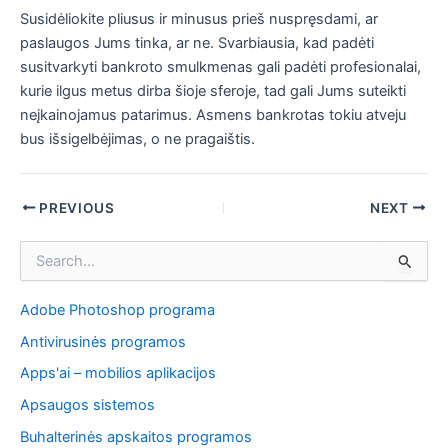
Susidėliokite pliusus ir minusus prieš nuspręsdami, ar
paslaugos Jums tinka, ar ne. Svarbiausia, kad padėti
susitvarkyti bankroto smulkmenas gali padėti profesionalai,
kurie ilgus metus dirba šioje sferoje, tad gali Jums suteikti
neįkainojamus patarimus. Asmens bankrotas tokiu atveju
bus išsigelbėjimas, o ne pragaištis.
Post
PREVIOUS
NEXT
navigation
I
e
š
Adobe Photoshop programa
k
o
Antivirusinės programos
t
i
Apps'ai – mobilios aplikacijos
:
Apsaugos sistemos
Buhalterinės apskaitos programos