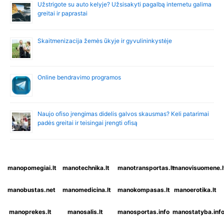
Užstrigote su auto kelyje? Užsisakyti pagalbą internetu galima
greitai ir paprastai
Skaitmenizacija žemės ūkyje ir gyvulininkystėje
Online bendravimo programos
Naujo ofiso įrengimas didelis galvos skausmas? Keli patarimai
padės greitai ir teisingai įrengti ofisą
manopomegiai.lt
manotechnika.lt
manotransportas.lt
manovisuomene.l
manobustas.net
manomedicina.lt
manokompasas.lt
manoerotika.lt
manoprekes.lt
manosalis.lt
manosportas.info
manostatyba.inf