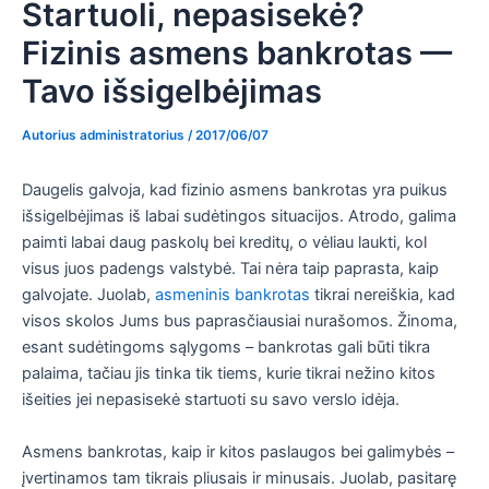
Startuoli, nepasisekė?
Fizinis asmens bankrotas —
Tavo išsigelbėjimas
Autorius
administratorius
/
2017/06/07
Daugelis galvoja, kad fizinio asmens bankrotas yra puikus
išsigelbėjimas iš labai sudėtingos situacijos. Atrodo, galima
paimti labai daug paskolų bei kreditų, o vėliau laukti, kol
visus juos padengs valstybė. Tai nėra taip paprasta, kaip
galvojate. Juolab,
asmeninis bankrotas
tikrai nereiškia, kad
visos skolos Jums bus paprasčiausiai nurašomos. Žinoma,
esant sudėtingoms sąlygoms – bankrotas gali būti tikra
palaima, tačiau jis tinka tik tiems, kurie tikrai nežino kitos
išeities jei nepasisekė startuoti su savo verslo idėja.
Asmens bankrotas, kaip ir kitos paslaugos bei galimybės –
įvertinamos tam tikrais pliusais ir minusais. Juolab, pasitarę