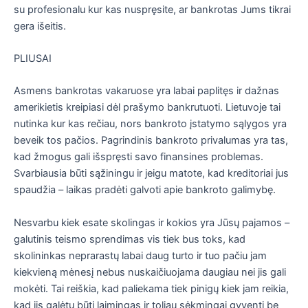
su profesionalu kur kas nuspręsite, ar bankrotas Jums tikrai
gera išeitis.
PLIUSAI
Asmens bankrotas vakaruose yra labai paplitęs ir dažnas
amerikietis kreipiasi dėl prašymo bankrutuoti. Lietuvoje tai
nutinka kur kas rečiau, nors bankroto įstatymo sąlygos yra
beveik tos pačios. Pagrindinis bankroto privalumas yra tas,
kad žmogus gali išspręsti savo finansines problemas.
Svarbiausia būti sąžiningu ir jeigu matote, kad kreditoriai jus
spaudžia – laikas pradėti galvoti apie bankroto galimybę.
Nesvarbu kiek esate skolingas ir kokios yra Jūsų pajamos –
galutinis teismo sprendimas vis tiek bus toks, kad
skolininkas neprarastų labai daug turto ir tuo pačiu jam
kiekvieną mėnesį nebus nuskaičiuojama daugiau nei jis gali
mokėti. Tai reiškia, kad paliekama tiek pinigų kiek jam reikia,
kad jis galėtų būti laimingas ir toliau sėkmingai gyventi be