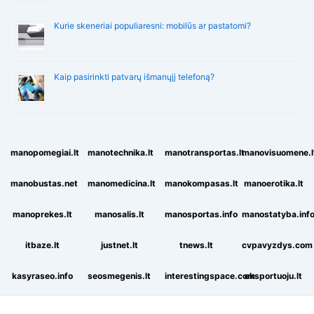
Kurie skeneriai populiaresni: mobilūs ar pastatomi?
Kaip pasirinkti patvarų išmanųjį telefoną?
manopomegiai.lt
manotechnika.lt
manotransportas.lt
manovisuomene.l
manobustas.net
manomedicina.lt
manokompasas.lt
manoerotika.lt
manoprekes.lt
manosalis.lt
manosportas.info
manostatyba.inf
itbaze.lt
justnet.lt
tnews.lt
cvpavyzdys.com
kasyraseo.info
seosmegenis.lt
interestingspace.com
eksportuoju.lt