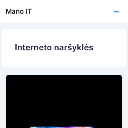
Pereiti
Mano IT
prie
Main
turinio
Men
Interneto naršyklės