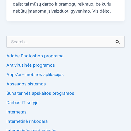
dalis: tai mūsų darbo ir pramogų reikmuo, be kuriu
nebūtų įmanoma įsivaizduoti gyvenimo. Vis dėlto,
I
e
š
Adobe Photoshop programa
k
o
Antivirusinės programos
t
i
Apps'ai – mobilios aplikacijos
:
Apsaugos sistemos
Buhalterinės apskaitos programos
Darbas IT srityje
Internetas
Internetinė rinkodara
Internetinės parduotuvės