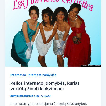
,
Internetas
Interneto naršyklės
Kelios interneto įdomybės, kurias
vertėtų žinoti kiekvienam
administratorius
/
2017/12/20
Internetas yra neatsiejama žmonių kasdienybės