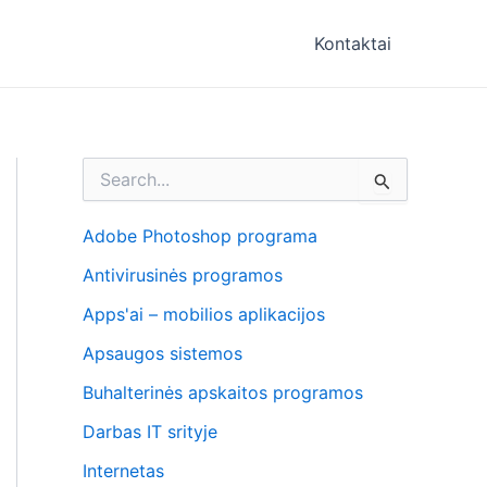
Kontaktai
I
e
š
k
Adobe Photoshop programa
o
Antivirusinės programos
t
i
Apps'ai – mobilios aplikacijos
:
Apsaugos sistemos
Buhalterinės apskaitos programos
Darbas IT srityje
Internetas