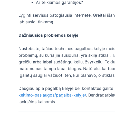
Ar teikiamos garantijos?
Lyginti servisus patogiausia internete. Greitai iša
labiausiai tinkamą.
Dažniausios problemos kelyje
Nustebsite, tačiau techninės pagalbos kelyje meist
problemų, su kuria jie susiduria, yra skilę stiklai. 
greičiu arba labai sudėtingu keliu, žvyrkeliu. Toki
matomumas tampa labai blogas. Natūralu, ka tuo
galėtų saugiai važiuoti ten, kur planavo, o stiklas
Daugiau apie pagalbą kelyje bei kontaktus galite r
keitimo-paslaugos/pagalba-kelyje/
. Bendradarbiau
lanksčios kainomis.