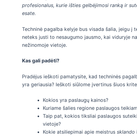
profesionalus, kurie išties gelbėjimosi ranką ir su
esate.
Techninė pagalba kelyje bus visada šalia, jeigu į
neteks justi to nesaugumo jausmo, kai viduryje nak
nežinomoje vietoje.
Kas gali padėti?
Pradėjus ieškoti pamatysite, kad techninės pagalb
yra geriausia? Ieškoti siūlome įvertinus šiuos kriter
Kokios yra paslaugų kainos?
Kuriame šalies regione paslaugos teikiam
Taip pat, kokios tiksliai paslaugos sutei
vietoje?
Kokie atsiliepimai apie meistrus
sklando