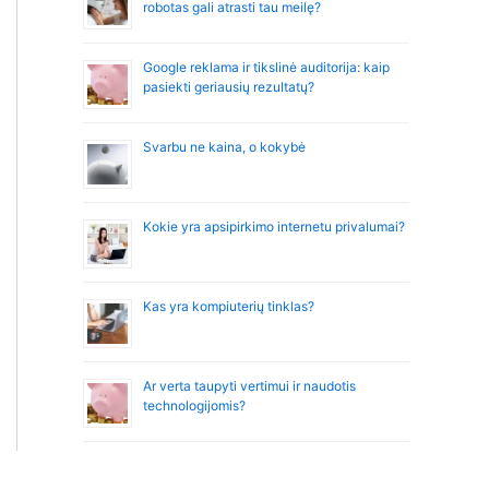
robotas gali atrasti tau meilę?
Google reklama ir tikslinė auditorija: kaip
pasiekti geriausių rezultatų?
Svarbu ne kaina, o kokybė
Kokie yra apsipirkimo internetu privalumai?
Kas yra kompiuterių tinklas?
Ar verta taupyti vertimui ir naudotis
technologijomis?