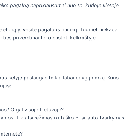
teiks pagalbą nepriklausomai nuo to, kurioje vietoje
 telefoną įsivesite pagalbos numerį. Tuomet niekada
ties priverstinai teko sustoti kelkraštyje,
os kelyje paslaugas teikia labai daug įmonių. Kuris
ijus:
os? O gal visoje Lietuvoje?
kiamos. Tik atsivežimas iki taško B, ar auto tvarkymas
internete?