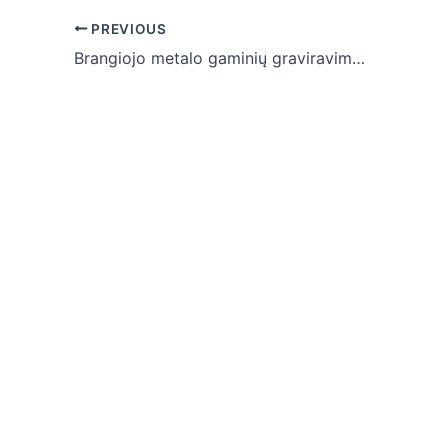
Post
PREVIOUS
navigation
Brangiojo metalo gaminių graviravimas – vis dažnesnis pasirinkimas