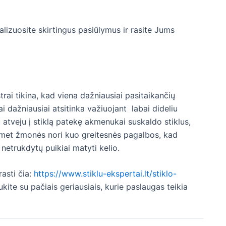
nalizuosite skirtingus pasiūlymus ir rasite Jums
rai tikina, kad viena dažniausiai pasitaikančių
Tai dažniausiai atsitinka važiuojant labai dideliu
u atveju į stiklą patekę akmenukai suskaldo stiklus,
met žmonės nori kuo greitesnės pagalbos, kad
 netrukdytų puikiai matyti kelio.
asti čia:
https://www.stiklu-ekspertai.lt/stiklo-
kite su pačiais geriausiais, kurie paslaugas teikia