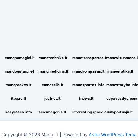
manopomegiai.lt
manotechnika.lt
manotransportas.lt
manovisuomene.l
manobustas.net
manomedicina.lt
manokompasas.lt
manoerotika.lt
manoprekes.lt
manosalis.lt
manosportas.info
manostatyba.inf
itbaze.lt
justnet.lt
tnews.lt
cvpavyzdys.com
kasyraseo.info
seosmegenis.lt
interestingspace.com
eksportuoju.lt
Copyright © 2026 Mano IT | Powered by
Astra WordPress Tema