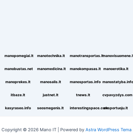
manopomegiai.lt
manotechnika.lt
manotransportas.lt
manovisuomene.l
manobustas.net
manomedicina.lt
manokompasas.lt
manoerotika.lt
manoprekes.lt
manosalis.lt
manosportas.info
manostatyba.inf
itbaze.lt
justnet.lt
tnews.lt
cvpavyzdys.com
kasyraseo.info
seosmegenis.lt
interestingspace.com
eksportuoju.lt
Copyright © 2026 Mano IT | Powered by
Astra WordPress Tema