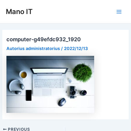
Pereiti
Mano IT
prie
Main
turinio
Men
computer-g49efdc932_1920
Autorius
administratorius
/
2022/12/13
Post
PREVIOUS