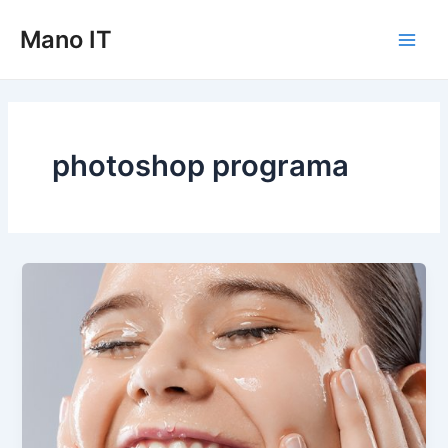
Pereiti
Mano IT
prie
Main
turinio
Men
photoshop programa