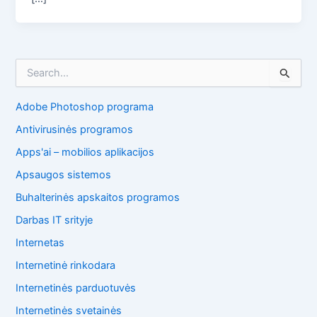
I
e
š
Adobe Photoshop programa
k
o
Antivirusinės programos
t
i
Apps'ai – mobilios aplikacijos
:
Apsaugos sistemos
Buhalterinės apskaitos programos
Darbas IT srityje
Internetas
Internetinė rinkodara
Internetinės parduotuvės
Internetinės svetainės