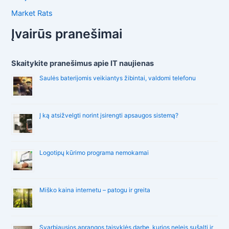
Market Rats
Įvairūs pranešimai
Skaitykite pranešimus apie IT naujienas
Saulės baterijomis veikiantys žibintai, valdomi telefonu
Į ką atsižvelgti norint įsirengti apsaugos sistemą?
Logotipų kūrimo programa nemokamai
Miško kaina internetu – patogu ir greita
Svarbiausios aprangos taisyklės darbe, kurios neleis sušalti ir