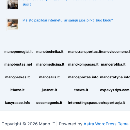
sušilti
Maisto papildai internetu: ar saugu juos pirkti šiuo būdu?
manopomegiai.lt
manotechnika.lt
manotransportas.lt
manovisuomene.l
manobustas.net
manomedicina.lt
manokompasas.lt
manoerotika.lt
manoprekes.lt
manosalis.lt
manosportas.info
manostatyba.inf
itbaze.lt
justnet.lt
tnews.lt
cvpavyzdys.com
kasyraseo.info
seosmegenis.lt
interestingspace.com
eksportuoju.lt
Copyright © 2026 Mano IT | Powered by
Astra WordPress Tema