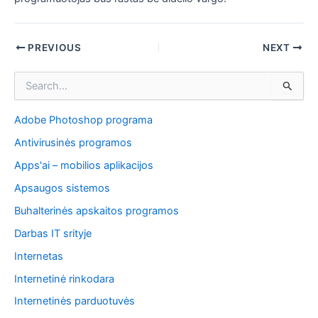
Post
PREVIOUS
NEXT
navigation
I
e
š
Adobe Photoshop programa
k
o
Antivirusinės programos
t
i
Apps'ai – mobilios aplikacijos
:
Apsaugos sistemos
Buhalterinės apskaitos programos
Darbas IT srityje
Internetas
Internetinė rinkodara
Internetinės parduotuvės