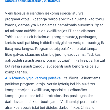
Autorius
administratorius
/
2016/02/24
Vieni labiausiai šiandien ieškomų specialistų yra
programuotojai. Ypatinga darbo specifika nulėmė, kad tokių
žmonių darbas yra įkainojamas nemažomis sumomis. Ypač
tai taikoma aukščiausios kvalifikacijos IT specialistams.
Tačiau kad ir kiek bekainuotų programuotojų paslaugos,
kartais rasti patikimą ir didelio atlyginimo vertą darbuotoją iš
tiesų nėra lengva. Programuotojų paieška neretai tampa
tikru galvos skausmu stambių įmonių vadovams. Tad, kas
gali padėti surasti gerą programuotoją? Ir į ką kreiptis, kai žūt
būt reikia surasti žmogų, sugebantį rasti bendrą kalbą su
kompiuteriais.
Aukščiausio lygio vadovų paieška
– tai išeitis, ieškantiems
patikimo programuotojo. Verslo lyderių bei itin aukštos
kompetencijos, kvalifikuotų specialistų ieškančios
kompanijos dabar teikia profesionalias paslaugas tiek
darbdaviams, tiek darbuotojams. Vadinamieji personalo
atrankos specialistai turi dideles darbo rinkos žinias, o