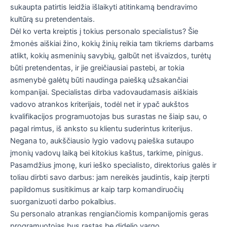
sukaupta patirtis leidžia išlaikyti atitinkamą bendravimo
kultūrą su pretendentais.
Dėl ko verta kreiptis į tokius personalo specialistus? Šie
žmonės aiškiai žino, kokių žinių reikia tam tikriems darbams
atlikt, kokių asmeninių savybių, galbūt net išvaizdos, turėtų
būti pretendentas, ir jie greičiausiai pastebi, ar tokia
asmenybė galėtų būti naudinga paiešką užsakančiai
kompanijai. Specialistas dirba vadovaudamasis aiškiais
vadovo atrankos kriterijais, todėl net ir ypač aukštos
kvalifikacijos programuotojas bus surastas ne šiaip sau, o
pagal rimtus, iš anksto su klientu suderintus kriterijus.
Negana to, aukščiausio lygio vadovų paieška sutaupo
įmonių vadovų laiką bei kitokius kaštus, tarkime, pinigus.
Pasamdžius įmonę, kuri ieško specialisto, direktorius galės ir
toliau dirbti savo darbus: jam nereikės jaudintis, kaip įterpti
papildomus susitikimus ar kaip tarp komandiruočių
suorganizuoti darbo pokalbius.
Su personalo atrankas rengiančiomis kompanijomis geras
programuotojas bus rastas be didelio vargo.