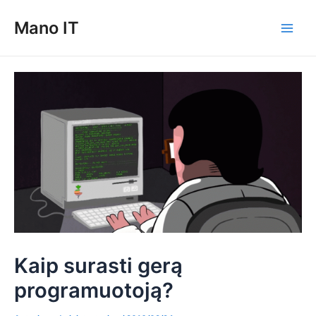
Pereiti
Mano IT
prie
Main
turinio
Men
Kaip surasti gerą
programuotoją?