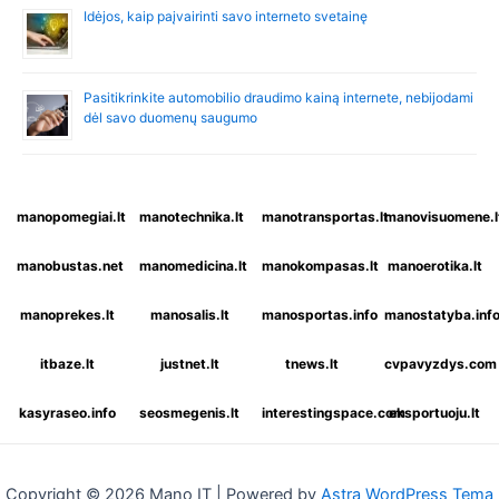
Idėjos, kaip paįvairinti savo interneto svetainę
Pasitikrinkite automobilio draudimo kainą internete, nebijodami
dėl savo duomenų saugumo
manopomegiai.lt
manotechnika.lt
manotransportas.lt
manovisuomene.l
manobustas.net
manomedicina.lt
manokompasas.lt
manoerotika.lt
manoprekes.lt
manosalis.lt
manosportas.info
manostatyba.inf
itbaze.lt
justnet.lt
tnews.lt
cvpavyzdys.com
kasyraseo.info
seosmegenis.lt
interestingspace.com
eksportuoju.lt
Copyright © 2026 Mano IT | Powered by
Astra WordPress Tema