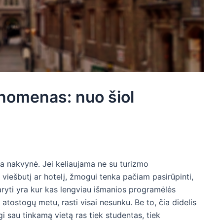
nomenas: nuo šiol
ra nakvynė. Jei keliaujama ne su turizmo
 viešbutį ar hotelį, žmogui tenka pačiam pasirūpinti,
aryti yra kur kas lengviau išmanios programėlės
i atostogų metu, rasti visai nesunku. Be to, čia didelis
 sau tinkamą vietą ras tiek studentas, tiek