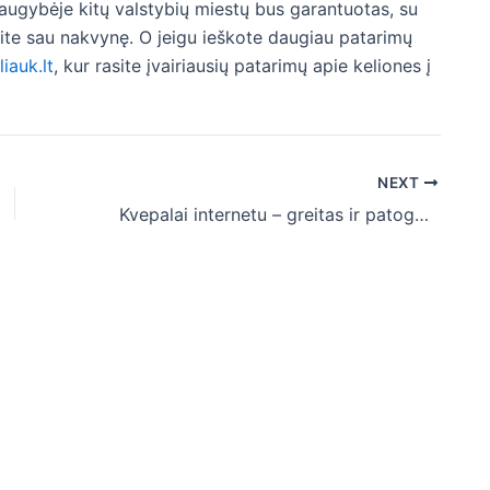
 daugybėje kitų valstybių miestų bus garantuotas, su
site sau nakvynę. O jeigu ieškote daugiau patarimų
iauk.lt
, kur rasite įvairiausių patarimų apie keliones į
NEXT
Kvepalai internetu – greitas ir patogus būdas įsigyti