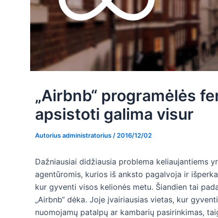
„Airbnb“ programėlės fe
apsistoti galima visur
Autorius
administratorius
/
2016/12/02
Dažniausiai didžiausia problema keliaujantiems y
agentūromis, kurios iš anksto pagalvoja ir išperka
kur gyventi visos kelionės metu. Šiandien tai pad
„Airbnb“ dėka. Joje įvairiausias vietas, kur gyvent
nuomojamų patalpų ar kambarių pasirinkimas, taigi