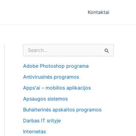
Kontaktai
I
e
š
k
Adobe Photoshop programa
o
Antivirusinės programos
t
i
Apps'ai – mobilios aplikacijos
:
Apsaugos sistemos
Buhalterinės apskaitos programos
Darbas IT srityje
Internetas