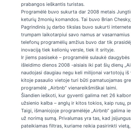
prabangos ieškantis turistas.
Programėlė buvo sukurta dar 2008 metais Jungtinė
keturių žmonių komandos. Tai buvo Brian Chesky,
Pagrindinis jų darbo tikslas buvo sukurti internet
trumpam laikotarpiui savo namus ar vasarnamius 
telefonų programėlių amžius buvo dar tik prasidėjęs
inovaciją tiek kelionių versle, tiek it srityje.
Ir jiems pasisekė – programėlė sulaukė daugybės v
išleidimo dienos 2008 -aisiais iki pat šių dienų „
naudojasi daugiau negu keli milijonai vartotojų iš 
kitoje pasaulio vietoje turi būti pamatuojamas gr
programėlė ,,Airbnb” vienareikšmiškai laimi.
Šiandien ieškoti, kur gyventi galima net 26 kalbomi
užsienio kalba – anglų ir kitos tokios, kaip rusų, pr
Taigi, išmaniojoje programėlėje „Airbnb“ galima i
už norimą sumą. Privalumas yra tas, kad įsijungus
pateikiamas filtras, kuriame reikia pasirinkti viet