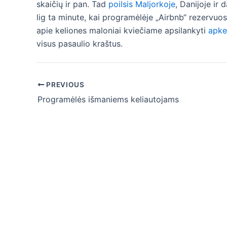
skaičių ir pan. Tad
poilsis Maljorkoje
, Danijoje ir
lig ta minute, kai programėlėje „Airbnb“ rezervuo
apie keliones maloniai kviečiame apsilankyti
apkel
visus pasaulio kraštus.
Post
PREVIOUS
navigation
Programėlės išmaniems keliautojams