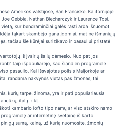
se Amerikos valstijose, San Franciske, Kalifornijoje
 Joe Gebbia, Nathan Blecharczyk ir Laurence Tosi.
e vietą, kur bendraminčiai galės rasti arba išnuomoti
Idėja tąkart skambėjo gana įdomiai, mat ne išmaniųjų
, tačiau šie kūrėjai surizikavo ir pasauliui pristatė
artotojų iš įvairių šalių dėmesio. Nuo pat jos
Airbnb“ taip išpopuliarėjo, kad šiandien programėle
viso pasaulio. Kai išsvajotas poilsis Maljorkoje ar
eitai randama nakvynės vietas pas žmones, tai
s, kurių tarpe, žinoma, yra ir pati populiariausia
ancūzų, italų ir kt.
eškoti kambario lofto tipo namų ar viso atskiro namo
 programėlę ar internetinę svetainę iš karto
ą, pinigų sumą, kainą, už kurią nuomosite, žmonių