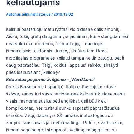
keliautojams
Autorius
administratorius
/
2016/12/02
Keliauti pastaruoju metu ryžtasi vis didesnė dalis žmonių.
Aišku, tokių gretų dauguma yra jaunimas, kurie stengdamiesi
neatsilikti nuo modernių technologijų ir naudojasi
išmaniaisiais telefonais. Juose, įsirašius tam tikras
mobiliąsias programėles keliauti tampa ne tik patogu, bet ir
daug paprasčiau. Taigi, kokius „apps’us“ reikėtų įsirašyti
prieš išsiruošiant į kelionę?
Kita kalba po pirmo žvilgsnio – „Word Lens“
Poilsis Barselonoje (Ispanija), Italijoje, Rusijoje ar kitose
šalyse, kurios turi savo nacionalines kalbas ir kuriose ne su
visais įmanoma susikalbėti angliškai, gali būti kiek
komplikuotas, nes turistui sunku suprasti paprasčiausius
užrašus. Visgi, dabar yra XXI amžius ir atostogauti su
žodynu šiais laikais jau nebemadinga. Puiki ir, svarbiausiai,
išmani pagalba greitai suprasti svetimą kalbą galima su