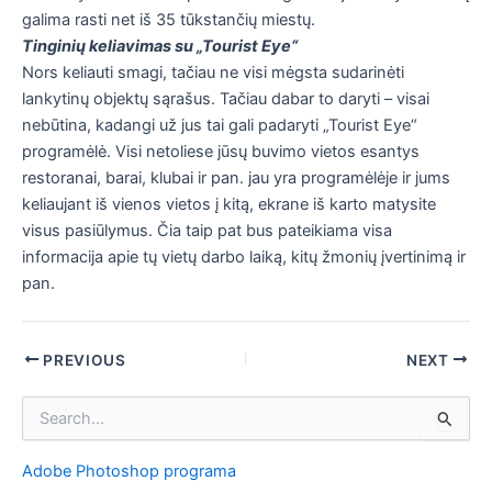
galima rasti net iš 35 tūkstančių miestų.
Tinginių keliavimas su „Tourist Eye“
Nors keliauti smagi, tačiau ne visi mėgsta sudarinėti
lankytinų objektų sąrašus. Tačiau dabar to daryti – visai
nebūtina, kadangi už jus tai gali padaryti „Tourist Eye“
programėlė. Visi netoliese jūsų buvimo vietos esantys
restoranai, barai, klubai ir pan. jau yra programėlėje ir jums
keliaujant iš vienos vietos į kitą, ekrane iš karto matysite
visus pasiūlymus. Čia taip pat bus pateikiama visa
informacija apie tų vietų darbo laiką, kitų žmonių įvertinimą ir
pan.
Post
PREVIOUS
NEXT
navigation
I
e
š
Adobe Photoshop programa
k