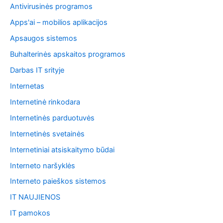
o
Antivirusinės programos
t
i
Apps'ai – mobilios aplikacijos
:
Apsaugos sistemos
Buhalterinės apskaitos programos
Darbas IT srityje
Internetas
Internetinė rinkodara
Internetinės parduotuvės
Internetinės svetainės
Internetiniai atsiskaitymo būdai
Interneto naršyklės
Interneto paieškos sistemos
IT NAUJIENOS
IT pamokos