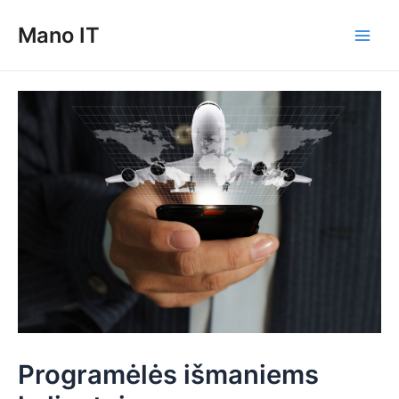
Pereiti
Mano IT
prie
Main
turinio
Men
Programėlės išmaniems