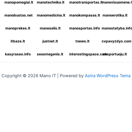
manopomegiai.lt
manotechnika.lt
manotransportas.lt
manovisuomene.l
manobustas.net
manomedicina.lt
manokompasas.lt
manoerotika.lt
manoprekes.lt
manosalis.lt
manosportas.info
manostatyba.inf
itbaze.lt
justnet.lt
tnews.lt
cvpavyzdys.com
kasyraseo.info
seosmegenis.lt
interestingspace.com
eksportuoju.lt
Copyright © 2026 Mano IT | Powered by
Astra WordPress Tema