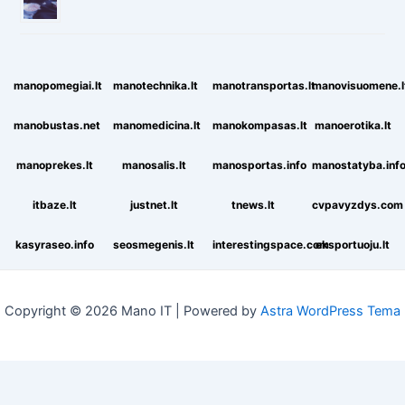
manopomegiai.lt
manotechnika.lt
manotransportas.lt
manovisuomene.l
manobustas.net
manomedicina.lt
manokompasas.lt
manoerotika.lt
manoprekes.lt
manosalis.lt
manosportas.info
manostatyba.inf
itbaze.lt
justnet.lt
tnews.lt
cvpavyzdys.com
kasyraseo.info
seosmegenis.lt
interestingspace.com
eksportuoju.lt
Copyright © 2026 Mano IT | Powered by
Astra WordPress Tema