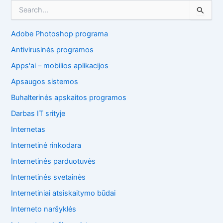
I
e
š
Adobe Photoshop programa
k
o
Antivirusinės programos
t
i
Apps'ai – mobilios aplikacijos
:
Apsaugos sistemos
Buhalterinės apskaitos programos
Darbas IT srityje
Internetas
Internetinė rinkodara
Internetinės parduotuvės
Internetinės svetainės
Internetiniai atsiskaitymo būdai
Interneto naršyklės