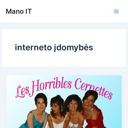
Pereiti
Mano IT
prie
Main
turinio
Men
interneto įdomybės