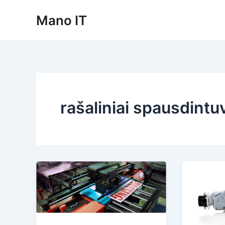
Pereiti
Mano IT
prie
turinio
rašaliniai spausdintu