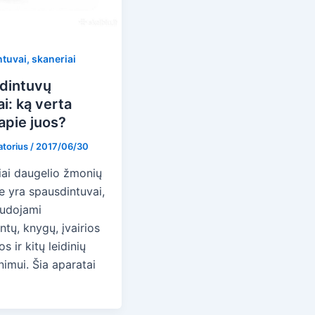
tuvai, skaneriai
dintuvų
ai: ką verta
 apie juos?
atorius
/
2017/06/30
iai daugelio žmonių
 yra spausdintuvai,
audojami
tų, knygų, įvairios
os ir kitų leidinių
imui. Šia aparatai