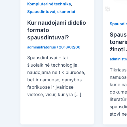
,
Kompiuterinė technika
Spausdintuvai, skaneriai
Kur naudojami didelio
Spausdin
formato
Spaus
spausdintuvai?
toneri
administratorius
/
2018/02/06
žinoti
Spausdintuvai – tai
administr
šiuolaikinė technologija,
Tikriaus
naudojama ne tik biuruose,
namuose
bet ir namuose, gamybos
kurie n
fabrikuose ir įvairiose
dokumen
vietose, visur, kur yra […]
literatūr
spausdin
stovi ne