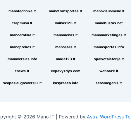
manotechnika.lt
manotransportas.lt
manovisuomene.lt
tarpmusu.lt
vaikas123.lt
manobustas.net
manoerotika.lt
manomenas.lt
manomarketingas.lt
manoprekes.lt
manosalis.lt
manosportas.info
manoverslas.info
mada123.lt
spalvotaistorija.lt
tnews.lt
cvpavyzdys.com
weboaze.lt
seopaslaugosverslui.lt
kasyraseo.info
seosmegenis.lt
pyright © 2026 Mano IT | Powered by
Astra WordPress T