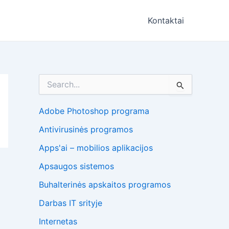
Kontaktai
I
e
š
k
Adobe Photoshop programa
o
Antivirusinės programos
t
i
Apps'ai – mobilios aplikacijos
:
Apsaugos sistemos
Buhalterinės apskaitos programos
Darbas IT srityje
Internetas