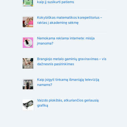
kaip jį susikurti patiems
Kokybiškas matematikos korepetitorius –
raktas į akademinę sėkmę
Nemokama reklama internete: misija
įmanoma?
Brangiojo metalo gaminių graviravimas – vis
dažnesnis pasirinkimas
Kaip įsigyti tinkamą išmaniąją televiziją
namams?
Vaizdo plokštės, atkuriančios geriausią
grafiką