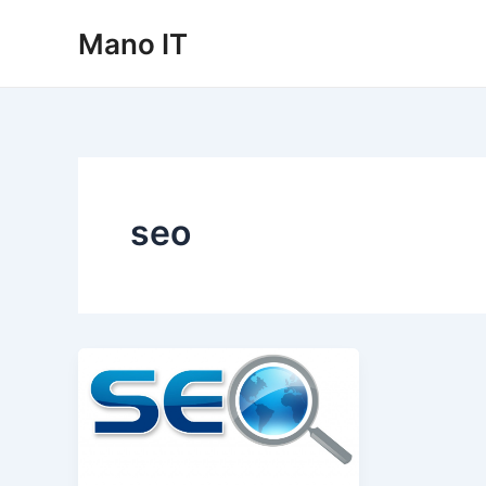
Pereiti
Mano IT
prie
turinio
seo