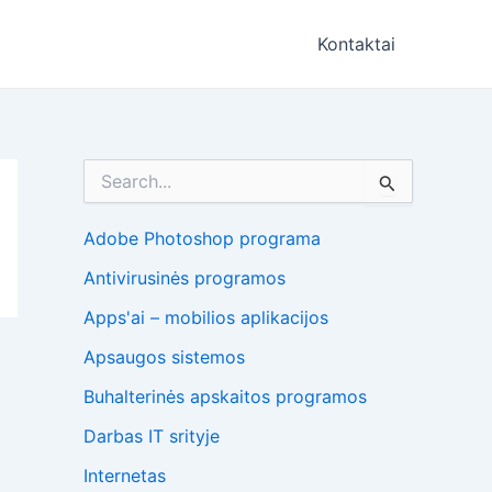
Kontaktai
I
e
š
k
Adobe Photoshop programa
o
Antivirusinės programos
t
i
Apps'ai – mobilios aplikacijos
:
Apsaugos sistemos
Buhalterinės apskaitos programos
Darbas IT srityje
Internetas