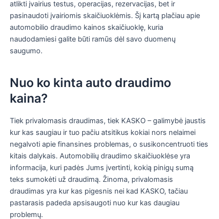
atlikti įvairius testus, operacijas, rezervacijas, bet ir
pasinaudoti įvairiomis skaičiuoklėmis. Šį kartą plačiau apie
automobilio draudimo kainos skaičiuoklę, kuria
naudodamiesi galite būti ramūs dėl savo duomenų
saugumo.
Nuo ko kinta auto draudimo
kaina?
Tiek privalomasis draudimas, tiek KASKO – galimybė jaustis
kur kas saugiau ir tuo pačiu atsitikus kokiai nors nelaimei
negalvoti apie finansines problemas, o susikoncentruoti ties
kitais dalykais. Automobilių draudimo skaičiuoklėse yra
informacija, kuri padės Jums įvertinti, kokią pinigų sumą
teks sumokėti už draudimą. Žinoma, privalomasis
draudimas yra kur kas pigesnis nei kad KASKO, tačiau
pastarasis padeda apsisaugoti nuo kur kas daugiau
problemų.