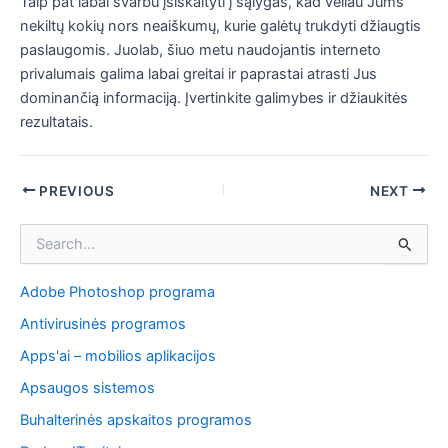
Taip pat labai svarbu įsiskaityti į sąlygas, kad vėliau Jums
nekiltų kokių nors neaiškumų, kurie galėtų trukdyti džiaugtis
paslaugomis. Juolab, šiuo metu naudojantis interneto
privalumais galima labai greitai ir paprastai atrasti Jus
dominančią informaciją. Įvertinkite galimybes ir džiaukitės
rezultatais.
Post
PREVIOUS
NEXT
navigation
I
e
š
Adobe Photoshop programa
k
o
Antivirusinės programos
t
i
Apps'ai – mobilios aplikacijos
:
Apsaugos sistemos
Buhalterinės apskaitos programos