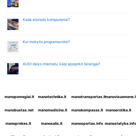
Kada atsirado kompiuteriai?
Kur mokytis programavimo?
AUDI dalys internetu: kaip apsipirkti teisingai?
manopomegiai.lt
manotechnika.lt
manotransportas.lt
manovisuomene.l
manobustas.net
manomedicina.lt
manokompasas.lt
manoerotika.lt
manoprekes.lt
manosalis.lt
manosportas.info
manostatyba.inf