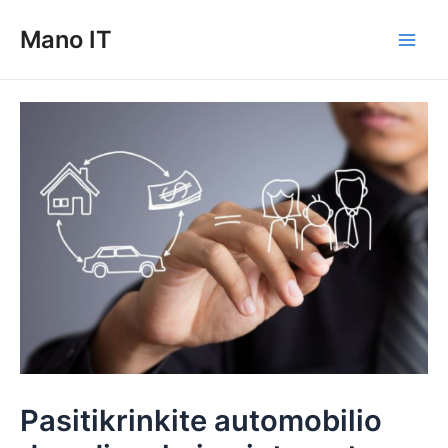
Pereiti
Mano IT
prie
Main
turinio
Men
Pasitikrinkite automobilio