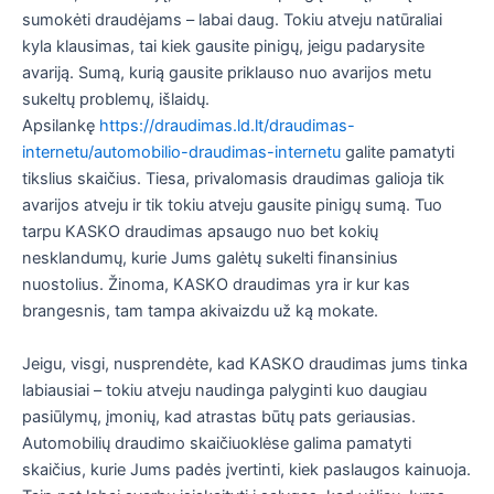
sumokėti draudėjams – labai daug. Tokiu atveju natūraliai
kyla klausimas, tai kiek gausite pinigų, jeigu padarysite
avariją. Sumą, kurią gausite priklauso nuo avarijos metu
sukeltų problemų, išlaidų.
Apsilankę
https://draudimas.ld.lt/draudimas-
internetu/automobilio-draudimas-internetu
galite pamatyti
tikslius skaičius. Tiesa, privalomasis draudimas galioja tik
avarijos atveju ir tik tokiu atveju gausite pinigų sumą. Tuo
tarpu KASKO draudimas apsaugo nuo bet kokių
nesklandumų, kurie Jums galėtų sukelti finansinius
nuostolius. Žinoma, KASKO draudimas yra ir kur kas
brangesnis, tam tampa akivaizdu už ką mokate.
Jeigu, visgi, nusprendėte, kad KASKO draudimas jums tinka
labiausiai – tokiu atveju naudinga palyginti kuo daugiau
pasiūlymų, įmonių, kad atrastas būtų pats geriausias.
Automobilių draudimo skaičiuoklėse galima pamatyti
skaičius, kurie Jums padės įvertinti, kiek paslaugos kainuoja.