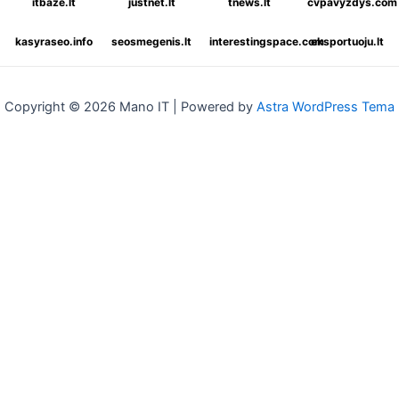
itbaze.lt
justnet.lt
tnews.lt
cvpavyzdys.com
kasyraseo.info
seosmegenis.lt
interestingspace.com
eksportuoju.lt
Copyright © 2026 Mano IT | Powered by
Astra WordPress Tema