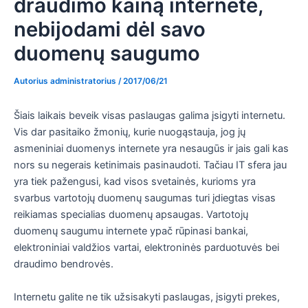
draudimo kainą internete,
nebijodami dėl savo
duomenų saugumo
Autorius
administratorius
/
2017/06/21
Šiais laikais beveik visas paslaugas galima įsigyti internetu.
Vis dar pasitaiko žmonių, kurie nuogąstauja, jog jų
asmeniniai duomenys internete yra nesaugūs ir jais gali kas
nors su negerais ketinimais pasinaudoti. Tačiau IT sfera jau
yra tiek pažengusi, kad visos svetainės, kurioms yra
svarbus vartotojų duomenų saugumas turi įdiegtas visas
reikiamas specialias duomenų apsaugas. Vartotojų
duomenų saugumu internete ypač rūpinasi bankai,
elektroniniai valdžios vartai, elektroninės parduotuvės bei
draudimo bendrovės.
Internetu galite ne tik užsisakyti paslaugas, įsigyti prekes,