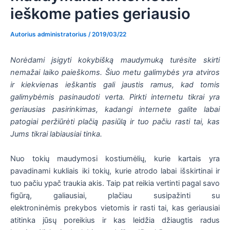
ieškome paties geriausio
Autorius
administratorius
/
2019/03/22
Norėdami įsigyti kokybišką maudymuką turėsite skirti
nemažai laiko paieškoms. Šiuo metu galimybės yra atviros
ir kiekvienas ieškantis gali jaustis ramus, kad tomis
galimybėmis pasinaudoti verta. Pirkti internetu tikrai yra
geriausias pasirinkimas, kadangi internete galite labai
patogiai peržiūrėti plačią pasiūlą ir tuo pačiu rasti tai, kas
Jums tikrai labiausiai tinka.
Nuo tokių maudymosi kostiumėlių, kurie kartais yra
pavadinami kukliais iki tokių, kurie atrodo labai išskirtinai ir
tuo pačiu ypač traukia akis. Taip pat reikia vertinti pagal savo
figūrą, galiausiai, plačiau susipažinti su
elektroninėmis prekybos vietomis ir rasti tai, kas geriausiai
atitinka jūsų poreikius ir kas leidžia džiaugtis radus