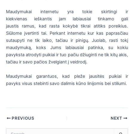
Maudymukai internetu yra tokie skirtingi ir
kiekvienas ieškantis jam labiausiai tinkamo gali
jaustis ramus, kad rasta kokybė tikrai atitiks poreikius.
Siūlome įvertinti tai. Perkant internetu kur kas paprasčiau
sutaupyti ne tik laiko, tačiau ir pinigų. Juolab, rasti tokį
maudymuką, koks Jums labiausiai patinka, su kokiu
pavyksta atrodyti puikiai ir tuo pačiu džiuginti ne tik kitų akis,
tačiau ir savo pačios žvelgiant į veidrodį.
Maudymukai garantuos, kad pleže jausitės puikiai ir
pavyks visus stebinti savo dalimis kūno linijomis bei stiliumi.
Post
PREVIOUS
NEXT
navigation
I