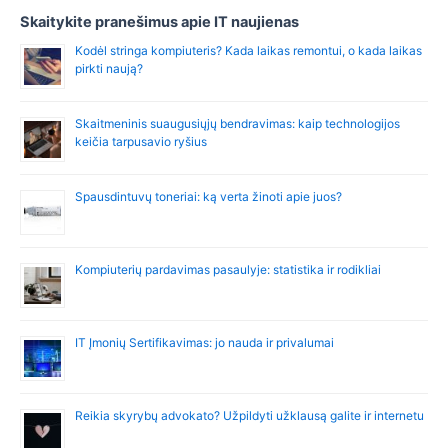
Skaitykite pranešimus apie IT naujienas
Kodėl stringa kompiuteris? Kada laikas remontui, o kada laikas
pirkti naują?
Skaitmeninis suaugusiųjų bendravimas: kaip technologijos
keičia tarpusavio ryšius
Spausdintuvų toneriai: ką verta žinoti apie juos?
Kompiuterių pardavimas pasaulyje: statistika ir rodikliai
IT Įmonių Sertifikavimas: jo nauda ir privalumai
Reikia skyrybų advokato? Užpildyti užklausą galite ir internetu