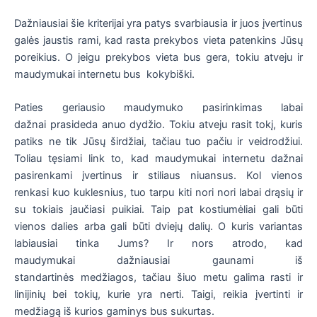
Dažniausiai šie kriterijai yra patys svarbiausia ir juos įvertinus
galės jaustis rami, kad rasta prekybos vieta patenkins Jūsų
poreikius. O jeigu prekybos vieta bus gera, tokiu atveju ir
maudymukai internetu bus kokybiški.
Paties geriausio maudymuko pasirinkimas labai
dažnai prasideda anuo dydžio. Tokiu atveju rasit tokį, kuris
patiks ne tik Jūsų širdžiai, tačiau tuo pačiu ir veidrodžiui.
Toliau tęsiami link to, kad maudymukai internetu dažnai
pasirenkami įvertinus ir stiliaus niuansus. Kol vienos
renkasi kuo kuklesnius, tuo tarpu kiti nori nori labai drąsių ir
su tokiais jaučiasi puikiai. Taip pat kostiumėliai gali būti
vienos dalies arba gali būti dviejų dalių. O kuris variantas
labiausiai tinka Jums? Ir nors atrodo, kad
maudymukai dažniausiai gaunami iš
standartinės medžiagos, tačiau šiuo metu galima rasti ir
linijinių bei tokių, kurie yra nerti. Taigi, reikia įvertinti ir
medžiagą iš kurios gaminys bus sukurtas.