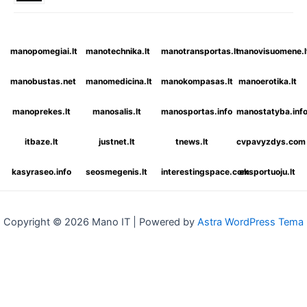
manopomegiai.lt
manotechnika.lt
manotransportas.lt
manovisuomene.l
manobustas.net
manomedicina.lt
manokompasas.lt
manoerotika.lt
manoprekes.lt
manosalis.lt
manosportas.info
manostatyba.inf
itbaze.lt
justnet.lt
tnews.lt
cvpavyzdys.com
kasyraseo.info
seosmegenis.lt
interestingspace.com
eksportuoju.lt
Copyright © 2026 Mano IT | Powered by
Astra WordPress Tema