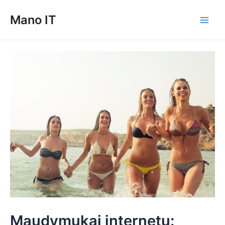
Pereiti
Mano IT
prie
Main
turinio
Men
Maudymukai internetu: