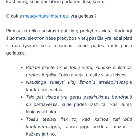
kostiumėlį, kuris dar labiau padailins Jūsų kūną.
O kokie
maudymukai internetu
yra geriausi?
Pirmiausia reikia susirasti patikimą prekybos vietą. Kadangi
šiuo metu elektroninėse prekybos vietų pasiūla yra labai plati
– nurodysime kelis niuansus, kurie padės rasti pačią
geriausią.
Būtinai pirkite tik iš tokių vietų, kuriose siūlomos
prekės legaliai
. Tokiu atveju turėsite visas teises.
Naudinga skaityti kitų žmonių atsiliepimus
apie
konkrečias vietas.
Taip pat visada yra geras pasirinkimas bendrauti
su pardavėjais
, kurie padės rasti tai, kas Jums
labiausiai tinka.
Toliau tęsiasi link to, kad kainos turi būti
konkurencingos
, tačiau jeigu perdėtai mažos –
kažkas įartino.