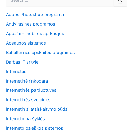
e
š
Adobe Photoshop programa
k
o
Antivirusinės programos
t
i
Apps'ai – mobilios aplikacijos
:
Apsaugos sistemos
Buhalterinės apskaitos programos
Darbas IT srityje
Internetas
Internetinė rinkodara
Internetinės parduotuvės
Internetinės svetainės
Internetiniai atsiskaitymo būdai
Interneto naršyklės
Interneto paieškos sistemos