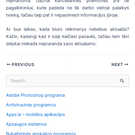
neįmanoma. Dažnai kanceliarinės priemonės yra tie
pagalbininkai, kurie padeda ne tik darbo vietoje palaikyti
tvarką, tačiau taip pat ir nepasimesti informacijos jūroje.
Ar bus laikas, kada biuro reikmenys nebebus aktualūs?
Kažin, kadangi kad ir kaip keičiasi pasaulis, tačiau tam tikri
dalykai niekada nepraranda savo aktualumo.
Post
PREVIOUS
NEXT
navigation
I
e
š
Adobe Photoshop programa
k
o
Antivirusinės programos
t
i
Apps'ai – mobilios aplikacijos
:
Apsaugos sistemos
Buhalterinės apskaitos programos