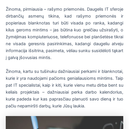
Žinoma, pirmiausia – rašymo priemonės. Daugelis IT sferoje
dirbančių asmenų tikina, kad rašymo priemonės ir
popieriaus blanknotas turi būti visada po ranka, kadangi
kilus geroms mintims – jas būtina kuo greičiau užsirašyti, o
žymėjimas kompiuteriuose, telefonuose bei planšetėse tikrai
ne visada geresnis pasirinkimas, kadangi daugeliu atveju
informacija išsitrina, pasimeta, vėliau sunku susidėlioti tąkart
į galvą įšovusias mintis.
Žinoma, kartu su tušinuku dažniausiai perkami ir blanknotai,
kurie ir yra naudojami pačioms genialiausioms mintims. Taip
pat IT specialistai, kaip ir kiti, kurie vienu metu dirba bent su
keliais projektais – dažniausiai perka darbo kalendorius,
kurie padeda kur kas paprasčiau planuoti savo dieną ir tuo
pačiu nepamiršti darbų, kurie Jūsų laukia.