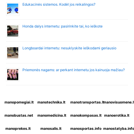
Edukacinės sistemos. Kodėl jos reikalingos?
Honda dalys internetu: pasirinkite tai, ko ieškote
Longboardai internetu: nesuklyskite ieškodami geriausio
Priemonės nagams: ar perkant internetu jos kainuoja mažiau?
manopomegiai.lt
manotechnika.lt
manotransportas.lt
manovisuomene.l
manobustas.net
manomedicina.lt
manokompasas.lt
manoerotika.lt
manoprekes.lt
manosalis.lt
manosportas.info
manostatyba.inf