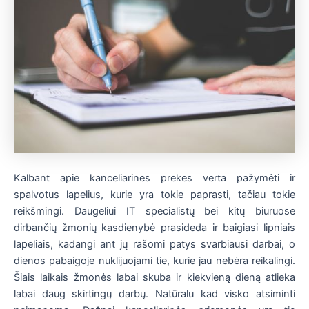
Kalbant apie kanceliarines prekes verta pažymėti ir
spalvotus lapelius, kurie yra tokie paprasti, tačiau tokie
reikšmingi. Daugeliui IT specialistų bei kitų biuruose
dirbančių žmonių kasdienybė prasideda ir baigiasi lipniais
lapeliais, kadangi ant jų rašomi patys svarbiausi darbai, o
dienos pabaigoje nuklijuojami tie, kurie jau nebėra reikalingi.
Šiais laikais žmonės labai skuba ir kiekvieną dieną atlieka
labai daug skirtingų darbų. Natūralu kad visko atsiminti