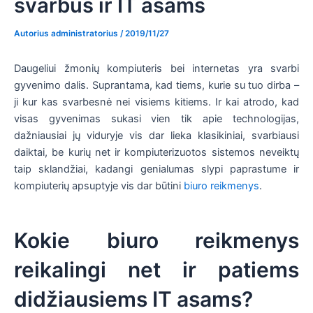
svarbūs ir IT asams
Autorius
administratorius
/
2019/11/27
Daugeliui žmonių kompiuteris bei internetas yra svarbi
gyvenimo dalis. Suprantama, kad tiems, kurie su tuo dirba –
ji kur kas svarbesnė nei visiems kitiems. Ir kai atrodo, kad
visas gyvenimas sukasi vien tik apie technologijas,
dažniausiai jų viduryje vis dar lieka klasikiniai, svarbiausi
daiktai, be kurių net ir kompiuterizuotos sistemos neveiktų
taip sklandžiai, kadangi genialumas slypi paprastume ir
kompiuterių apsuptyje vis dar būtini
biuro reikmenys
.
Kokie biuro reikmenys
reikalingi net ir patiems
didžiausiems IT asams?