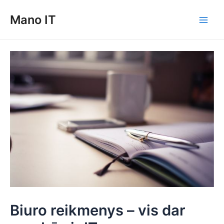
Pereiti
Mano IT
prie
Main
turinio
Men
Biuro reikmenys – vis dar