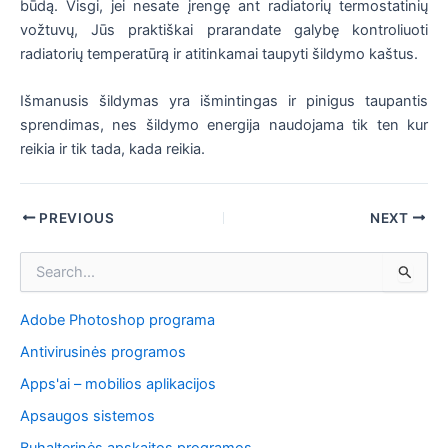
būdą. Visgi, jei nesate įrengę ant radiatorių termostatinių
vožtuvų, Jūs praktiškai prarandate galybę kontroliuoti
radiatorių temperatūrą ir atitinkamai taupyti šildymo kaštus.
Išmanusis šildymas yra išmintingas ir pinigus taupantis
sprendimas, nes šildymo energija naudojama tik ten kur
reikia ir tik tada, kada reikia.
Post
PREVIOUS
NEXT
navigation
I
e
š
Adobe Photoshop programa
k
o
Antivirusinės programos
t
i
Apps'ai – mobilios aplikacijos
:
Apsaugos sistemos
Buhalterinės apskaitos programos