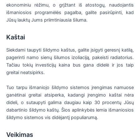
ekonominiu rėžimu, o grįžtant iš atostogų, naudojantis
išmaniosios programėlės pagalba, galite pasirūpinti, kad
Jūsų lauktų Jums priimtiniausia šiluma.
Kaštai
Siekdami taupyti šildymo kaštus, galite įsigyti geresnį katilą,
pagerinti namo sienų šilumos izoliaciją, pakeisti radiatorius.
Tačiau tokių investicijų kaina bus gana didelė ir jos taip
greitai neatsipirks.
Tuo tarpu išmaniojo šildymo sistemos įrengimas namuose
ganėtinai greitai atsiperka, kadangi įrengimo kaštai nėra
dideli, o sutaupyti galima daugiau kaip 30 procentų Jūsų
dabartinio šildymo kaštų. Šios aplinkybės lemia išmaniosios
šildymo sistemos vis didėjantį populiarumą.
Veikimas