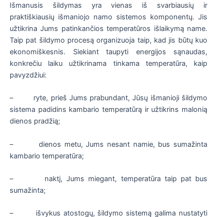
Išmanusis šildymas yra vienas iš svarbiausių ir
praktiškiausių išmaniojo namo sistemos komponentų. Jis
užtikrina Jums patinkančios temperatūros išlaikymą name.
Taip pat šildymo procesą organizuoja taip, kad jis būtų kuo
ekonomiškesnis. Siekiant taupyti energijos sąnaudas,
konkrečiu laiku užtikrinama tinkama temperatūra, kaip
pavyzdžiui:
– ryte, prieš Jums prabundant, Jūsų išmanioji šildymo
sistema padidins kambario temperatūrą ir užtikrins malonią
dienos pradžią;
– dienos metu, Jums nesant namie, bus sumažinta
kambario temperatūra;
– naktį, Jums miegant, temperatūra taip pat bus
sumažinta;
– išvykus atostogų, šildymo sistemą galima nustatyti