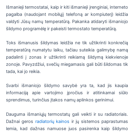
Išmanieji termostatai, kaip ir kiti išmanieji įrenginiai, interneto
pagalba (naudojant mobilųjį telefoną ar kompiuterį) leidžia
valdyti Jūsų namų temperatūrą. Pakanka atidaryti išmaniojo
šildymo programėlę ir pakeisti termostato temperatūrą.
Toks išmanusis šildymas leidžia ne tik užtikrinti konkrečią
temperatūrą numatytu laiku, tačiau suteikia galimybę namą
padalinti į zonas ir užtikrinti reikiamą šildymą kiekvienoje
zonoje. Pavyzdžiui, svečių miegamasis gali būti šildomas tik
tada, kai jo reikia.
Svarbi išmaniojo šildymo savybė yra ta, kad jis kaupia
informaciją apie vartojimo įpročius ir atitinkamai siūlo
sprendimus, turinčius įtakos namų aplinkos gerinimui.
Dauguma išmaniųjų termostatų gali veikti ir su radiatoriais.
Dažnai geros
radiatorių kainos
ir jų sistemos paprastumas
lemia, kad dažnas namuose juos pasirenka kaip šildymo