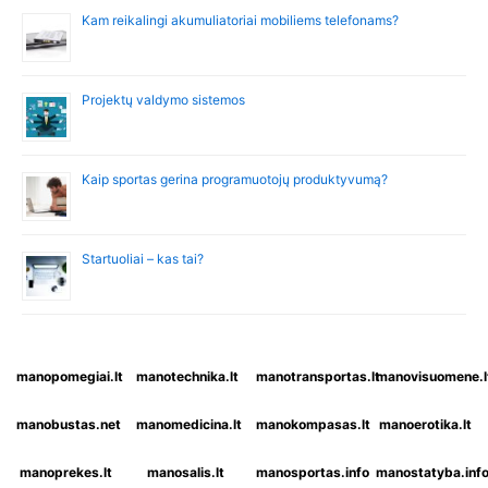
Kam reikalingi akumuliatoriai mobiliems telefonams?
Projektų valdymo sistemos
Kaip sportas gerina programuotojų produktyvumą?
Startuoliai – kas tai?
manopomegiai.lt
manotechnika.lt
manotransportas.lt
manovisuomene.l
manobustas.net
manomedicina.lt
manokompasas.lt
manoerotika.lt
manoprekes.lt
manosalis.lt
manosportas.info
manostatyba.inf