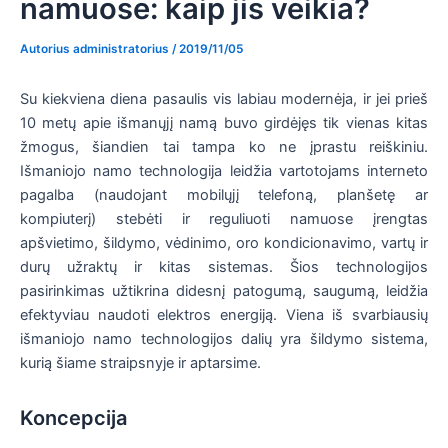
namuose: kaip jis veikia?
Autorius
administratorius
/
2019/11/05
Su kiekviena diena pasaulis vis labiau modernėja, ir jei prieš
10 metų apie išmanųjį namą buvo girdėjęs tik vienas kitas
žmogus, šiandien tai tampa ko ne įprastu reiškiniu.
Išmaniojo namo technologija leidžia vartotojams interneto
pagalba (naudojant mobilųjį telefoną, planšetę ar
kompiuterį) stebėti ir reguliuoti namuose įrengtas
apšvietimo, šildymo, vėdinimo, oro kondicionavimo, vartų ir
durų užraktų ir kitas sistemas. Šios technologijos
pasirinkimas užtikrina didesnį patogumą, saugumą, leidžia
efektyviau naudoti elektros energiją. Viena iš svarbiausių
išmaniojo namo technologijos dalių yra šildymo sistema,
kurią šiame straipsnyje ir aptarsime.
Koncepcija