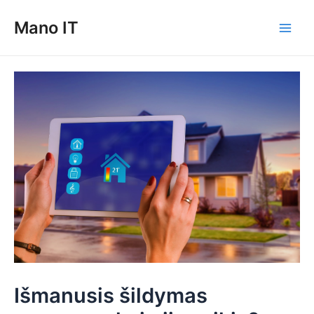
Pereiti
Mano IT
prie
Main
turinio
Men
Išmanusis šildymas