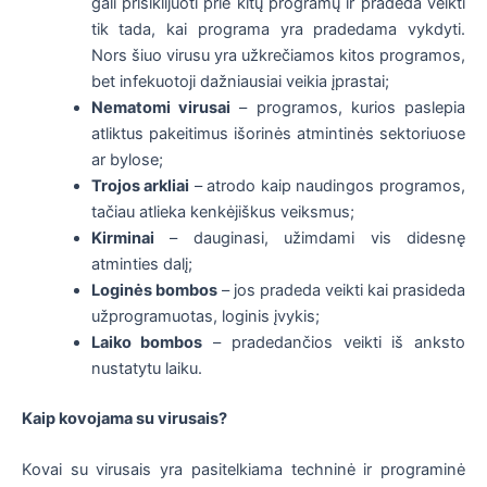
gali prisiklijuoti prie kitų programų ir pradeda veikti
tik tada, kai programa yra pradedama vykdyti.
Nors šiuo virusu yra užkrečiamos kitos programos,
bet infekuotoji dažniausiai veikia įprastai;
Nematomi virusai
– programos, kurios paslepia
atliktus pakeitimus išorinės atmintinės sektoriuose
ar bylose;
Trojos arkliai
– atrodo kaip naudingos programos,
tačiau atlieka kenkėjiškus veiksmus;
Kirminai
– dauginasi, užimdami vis didesnę
atminties dalį;
Loginės bombos
– jos pradeda veikti kai prasideda
užprogramuotas, loginis įvykis;
Laiko bombos
– pradedančios veikti iš anksto
nustatytu laiku.
Kaip kovojama su virusais?
Kovai su virusais yra pasitelkiama techninė ir programinė