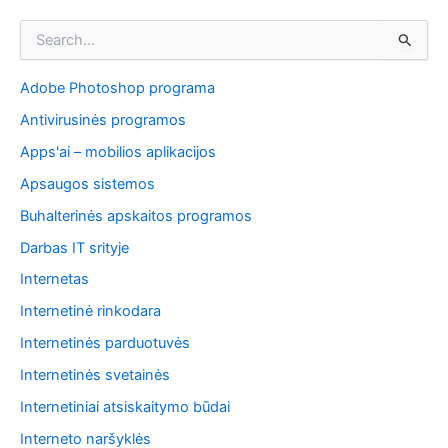
navigation
I
e
š
Adobe Photoshop programa
k
o
Antivirusinės programos
t
i
Apps'ai – mobilios aplikacijos
:
Apsaugos sistemos
Buhalterinės apskaitos programos
Darbas IT srityje
Internetas
Internetinė rinkodara
Internetinės parduotuvės
Internetinės svetainės
Internetiniai atsiskaitymo būdai
Interneto naršyklės