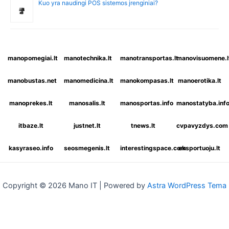
Kuo yra naudingi POS sistemos įrenginiai?
manopomegiai.lt
manotechnika.lt
manotransportas.lt
manovisuomene.l
manobustas.net
manomedicina.lt
manokompasas.lt
manoerotika.lt
manoprekes.lt
manosalis.lt
manosportas.info
manostatyba.inf
itbaze.lt
justnet.lt
tnews.lt
cvpavyzdys.com
kasyraseo.info
seosmegenis.lt
interestingspace.com
eksportuoju.lt
Copyright © 2026 Mano IT | Powered by
Astra WordPress Tema