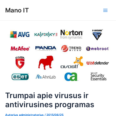
Pereiti
Mano IT
prie
Main
turinio
Men
Trumpai apie virusus ir
antivirusines programas
Autorius
administratorius
/
2015/06/25