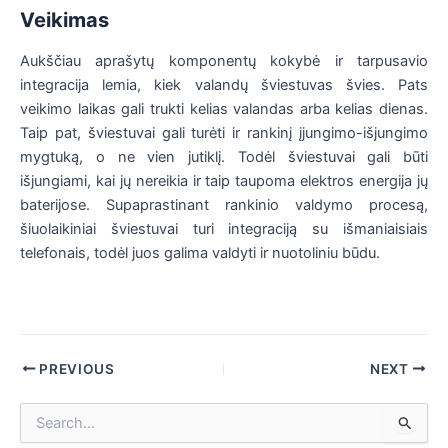
Veikimas
Aukščiau aprašytų komponentų kokybė ir tarpusavio
integracija lemia, kiek valandų šviestuvas švies. Pats
veikimo laikas gali trukti kelias valandas arba kelias dienas.
Taip pat, šviestuvai gali turėti ir rankinį įjungimo-išjungimo
mygtuką, o ne vien jutiklį. Todėl šviestuvai gali būti
išjungiami, kai jų nereikia ir taip taupoma elektros energija jų
baterijose. Supaprastinant rankinio valdymo procesą,
šiuolaikiniai šviestuvai turi integraciją su išmaniaisiais
telefonais, todėl juos galima valdyti ir nuotoliniu būdu.
Post
PREVIOUS
NEXT
navigation
I
e