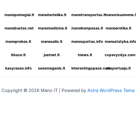
manopomegiai.lt
manotechnika.lt
manotransportas.lt
manovisuomene.l
manobustas.net
manomedicina.lt
manokompasas.lt
manoerotika.lt
manoprekes.lt
manosalis.lt
manosportas.info
manostatyba.inf
itbaze.lt
justnet.lt
tnews.lt
cvpavyzdys.com
kasyraseo.info
seosmegenis.lt
interestingspace.com
eksportuoju.lt
Copyright © 2026 Mano IT | Powered by
Astra WordPress Tema