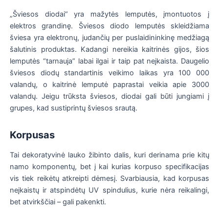
„Šviesos diodai“ yra mažytės lemputės, įmontuotos į
elektros grandinę. Šviesos diodo lemputės skleidžiama
šviesa yra elektronų, judančių per puslaidininkinę medžiagą
šalutinis produktas. Kadangi nereikia kaitrinės gijos, šios
lemputės “tarnauja” labai ilgai ir taip pat neįkaista. Daugelio
šviesos diodų standartinis veikimo laikas yra 100 000
valandų, o kaitrinė lemputė paprastai veikia apie 3000
valandų. Jeigu trūksta šviesos, diodai gali būti jungiami į
grupes, kad sustiprintų šviesos srautą.
Korpusas
Tai dekoratyvinė lauko žibinto dalis, kuri derinama prie kitų
namo komponentų, bet į kai kurias korpuso specifikacijas
vis tiek reikėtų atkreipti dėmesį. Svarbiausia, kad korpusas
neįkaistų ir atspindėtų UV spindulius, kurie nėra reikalingi,
bet atvirkščiai – gali pakenkti.