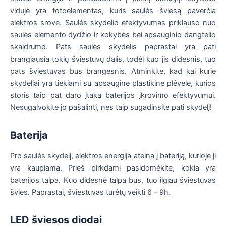
viduje yra fotoelementas, kuris saulės šviesą paverčia
elektros srove. Saulės skydelio efektyvumas priklauso nuo
saulės elemento dydžio ir kokybės bei apsauginio dangtelio
skaidrumo. Pats saulės skydelis paprastai yra pati
brangiausia tokių šviestuvų dalis, todėl kuo jis didesnis, tuo
pats šviestuvas bus brangesnis. Atminkite, kad kai kurie
skydeliai yra tiekiami su apsaugine plastikine plėvele, kurios
storis taip pat daro įtaką baterijos įkrovimo efektyvumui.
Nesugalvokite jo pašalinti, nes taip sugadinsite patį skydelį!
Baterija
Pro saulės skydelį, elektros energija ateina į bateriją, kurioje ji
yra kaupiama. Prieš pirkdami pasidomėkite, kokia yra
baterijos talpa. Kuo didesnė talpa bus, tuo ilgiau šviestuvas
švies. Paprastai, šviestuvas turėtų veikti 6 – 9h.
LED šviesos diodai