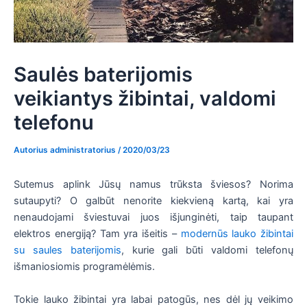
Saulės baterijomis
veikiantys žibintai, valdomi
telefonu
Autorius
administratorius
/
2020/03/23
Sutemus aplink Jūsų namus trūksta šviesos? Norima
sutaupyti? O galbūt nenorite kiekvieną kartą, kai yra
nenaudojami šviestuvai juos išjunginėti, taip taupant
elektros energiją? Tam yra išeitis –
modernūs lauko žibintai
su saules baterijomis
, kurie gali būti valdomi telefonų
išmaniosiomis programėlėmis.
Tokie lauko žibintai yra labai patogūs, nes dėl jų veikimo