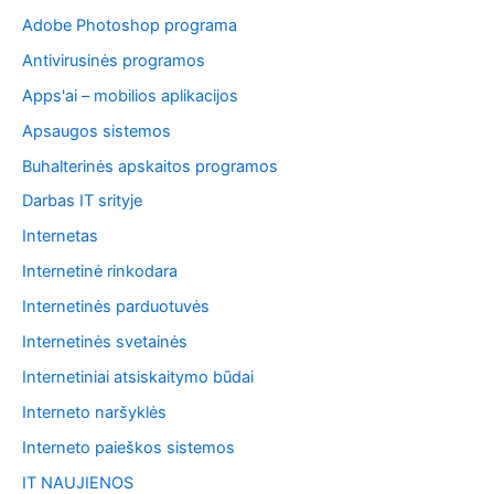
š
Adobe Photoshop programa
k
o
Antivirusinės programos
t
i
Apps'ai – mobilios aplikacijos
:
Apsaugos sistemos
Buhalterinės apskaitos programos
Darbas IT srityje
Internetas
Internetinė rinkodara
Internetinės parduotuvės
Internetinės svetainės
Internetiniai atsiskaitymo būdai
Interneto naršyklės
Interneto paieškos sistemos
IT NAUJIENOS