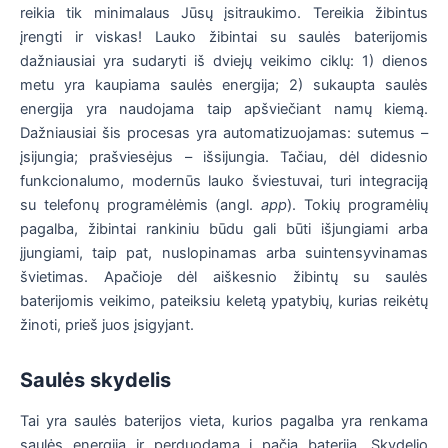
reikia tik minimalaus Jūsų įsitraukimo. Tereikia žibintus
įrengti ir viskas! Lauko žibintai su saulės baterijomis
dažniausiai yra sudaryti iš dviejų veikimo ciklų: 1) dienos
metu yra kaupiama saulės energija; 2) sukaupta saulės
energija yra naudojama taip apšviečiant namų kiemą.
Dažniausiai šis procesas yra automatizuojamas: sutemus –
įsijungia; prašviesėjus – išsijungia. Tačiau, dėl didesnio
funkcionalumo, modernūs lauko šviestuvai, turi integraciją
su telefonų programėlėmis (angl.
app
). Tokių programėlių
pagalba, žibintai rankiniu būdu gali būti išjungiami arba
įjungiami, taip pat, nuslopinamas arba suintensyvinamas
švietimas. Apačioje dėl aiškesnio žibintų su saulės
baterijomis veikimo, pateiksiu keletą ypatybių, kurias reikėtų
žinoti, prieš juos įsigyjant.
Saulės skydelis
Tai yra saulės baterijos vieta, kurios pagalba yra renkama
saulės energija ir perduodama į pačią bateriją. Skydelio