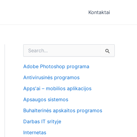
Kontaktai
I
e
š
k
Adobe Photoshop programa
o
Antivirusinės programos
t
i
Apps'ai – mobilios aplikacijos
:
Apsaugos sistemos
Buhalterinės apskaitos programos
Darbas IT srityje
Internetas