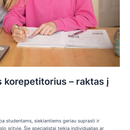
orepetitorius – raktas į
ba studentams, siekiantiems geriau suprasti ir
 srityje. Šie specialistai teikia individualias ar