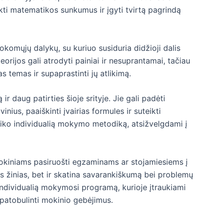
ti matematikos sunkumus ir įgyti tvirtą pagrindą
komųjų dalykų, su kuriuo susiduria didžioji dalis
orijos gali atrodyti painiai ir nesuprantamai, tačiau
s temas ir supaprastinti jų atlikimą.
ir daug patirties šioje srityje. Jie gali padėti
us, paaiškinti įvairias formules ir suteikti
taiko individualią mokymo metodiką, atsižvelgdami į
mokiniams pasiruošti egzaminams ar stojamiesiems į
gas žinias, bet ir skatina savarankiškumą bei problemų
 individualią mokymosi programą, kurioje įtraukiami
t patobulinti mokinio gebėjimus.