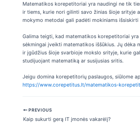
Matematikos korepetitoriai yra naudingi ne tik t
ir tiems, kurie nori gilinti savo žinias šioje srityje
mokymo metodai gali padėti mokiniams išsiskirti ir
Galima teigti, kad matematikos korepetitoriai yr
sėkmingai įveikti matematikos iššūkius. Jų dėka m
ir įgūdžius šioje svarbioje mokslo srityje, kurie gal
studijuojant matematiką ar susijusias sritis.
Jeigu domina korepetitorių paslaugos, siūlome aps
https://www.corepetitus.lt/matematikos-korepetit
Post
PREVIOUS
navigation
Kaip sukurti gerą IT įmonės vakarėlį?