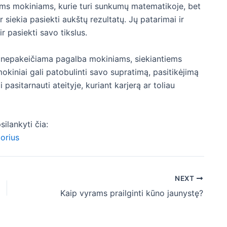
iems mokiniams, kurie turi sunkumų matematikoje, bet
 ar siekia pasiekti aukštų rezultatų. Jų patarimai ir
 pasiekti savo tikslus.
a nepakeičiama pagalba mokiniams, siekiantiems
okiniai gali patobulinti savo supratimą, pasitikėjimą
i pasitarnauti ateityje, kuriant karjerą ar toliau
ilankyti čia:
orius
NEXT
Kaip vyrams prailginti kūno jaunystę?