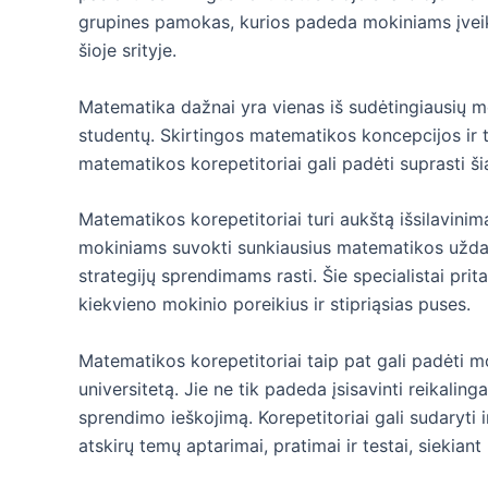
grupines pamokas, kurios padeda mokiniams įveik
šioje srityje.
Matematika dažnai yra vienas iš sudėtingiausių mo
studentų. Skirtingos matematikos koncepcijos ir te
matematikos korepetitoriai gali padėti suprasti šia
Matematikos korepetitoriai turi aukštą išsilavinimą 
mokiniams suvokti sunkiausius matematikos uždavini
strategijų sprendimams rasti. Šie specialistai pri
kiekvieno mokinio poreikius ir stipriąsias puses.
Matematikos korepetitoriai taip pat gali padėti 
universitetą. Jie ne tik padeda įsisavinti reikalin
sprendimo ieškojimą. Korepetitoriai gali sudaryti
atskirų temų aptarimai, pratimai ir testai, siekian