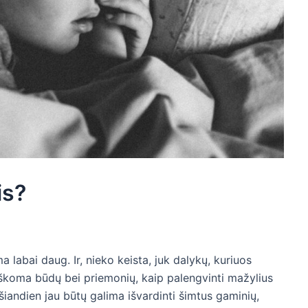
is?
a labai daug. Ir, nieko keista, juk dalykų, kuriuos
d ieškoma būdų bei priemonių, kaip palengvinti mažylius
šiandien jau būtų galima išvardinti šimtus gaminių,