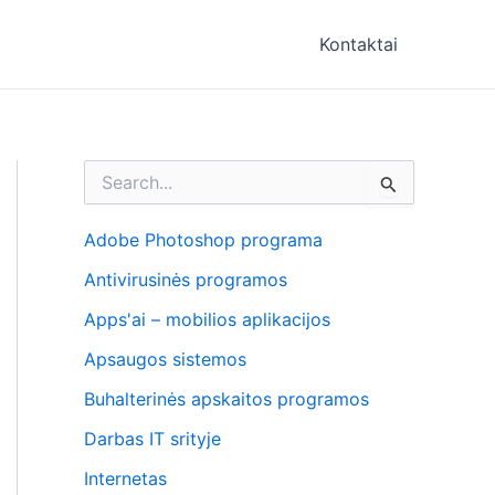
Kontaktai
I
e
š
k
Adobe Photoshop programa
o
Antivirusinės programos
t
i
Apps'ai – mobilios aplikacijos
:
Apsaugos sistemos
Buhalterinės apskaitos programos
Darbas IT srityje
Internetas