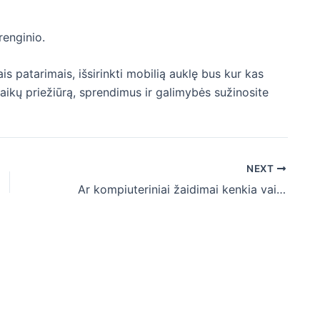
įrenginio.
ais patarimais, išsirinkti mobilią auklę bus kur kas
aikų priežiūrą, sprendimus ir galimybės sužinosite
NEXT
Ar kompiuteriniai žaidimai kenkia vaikams?