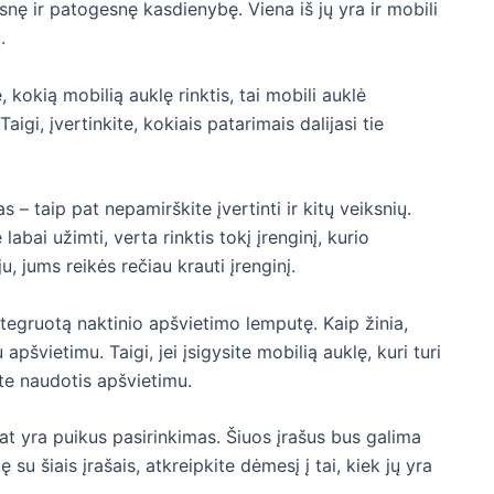
snę ir patogesnę kasdienybę. Viena iš jų yra ir mobili
ų.
, kokią mobilią auklę rinktis, tai mobili auklė
Taigi, įvertinkite, kokiais patarimais dalijasi tie
s – taip pat nepamirškite įvertinti ir kitų veiksnių.
 labai užimti, verta rinktis tokį įrenginį, kurio
u, jums reikės rečiau krauti įrenginį.
integruotą naktinio apšvietimo lemputę. Kaip žinia,
apšvietimu. Taigi, jei įsigysite mobilią auklę, kuri turi
ite naudotis apšvietimu.
pat yra puikus pasirinkimas. Šiuos įrašus bus galima
 su šiais įrašais, atkreipkite dėmesį į tai, kiek jų yra