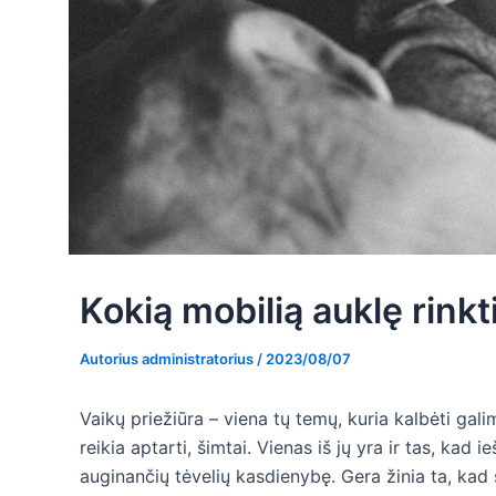
Kokią mobilią auklę rinkt
Autorius
administratorius
/
2023/08/07
Vaikų priežiūra – viena tų temų, kuria kalbėti galim
reikia aptarti, šimtai. Vienas iš jų yra ir tas, ka
auginančių tėvelių kasdienybę. Gera žinia ta, kad 