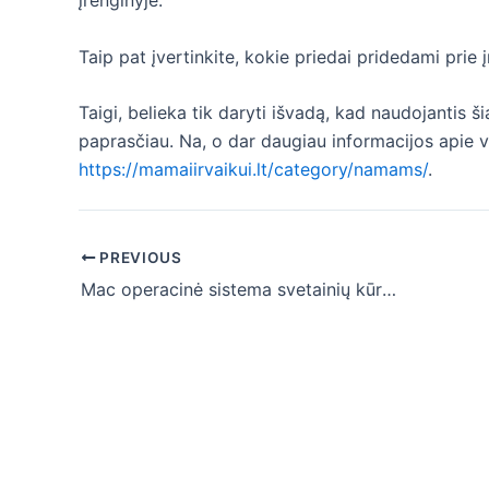
įrenginyje.
Taip pat įvertinkite, kokie priedai pridedami prie 
Taigi, belieka tik daryti išvadą, kad naudojantis ši
paprasčiau. Na, o dar daugiau informacijos apie v
https://mamaiirvaikui.lt/category/namams/
.
Post
PREVIOUS
navigation
Mac operacinė sistema svetainių kūrimui: pliusai ir minusai