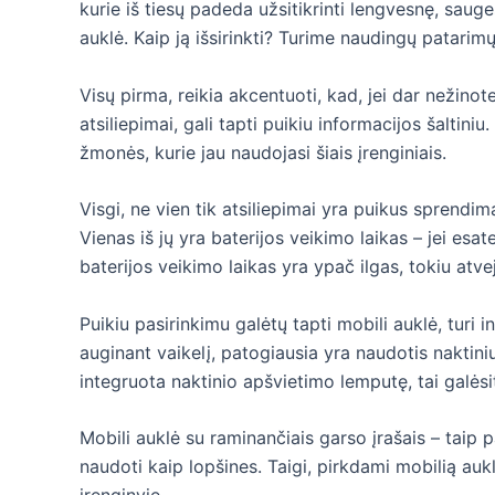
kurie iš tiesų padeda užsitikrinti lengvesnę, sauge
auklė. Kaip ją išsirinkti? Turime naudingų patarim
Visų pirma, reikia akcentuoti, kad, jei dar nežinote
atsiliepimai, gali tapti puikiu informacijos šaltiniu. 
žmonės, kurie jau naudojasi šiais įrenginiais.
Visgi, ne vien tik atsiliepimai yra puikus sprendima
Vienas iš jų yra baterijos veikimo laikas – jei esate
baterijos veikimo laikas yra ypač ilgas, tokiu atvej
Puikiu pasirinkimu galėtų tapti mobili auklė, turi 
auginant vaikelį, patogiausia yra naudotis naktiniu 
integruota naktinio apšvietimo lemputę, tai galės
Mobili auklė su raminančiais garso įrašais – taip 
naudoti kaip lopšines. Taigi, pirkdami mobilią auklę