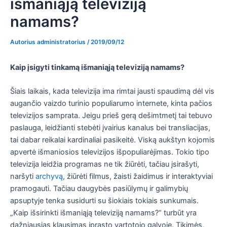
išmaniąją televiziją
namams?
Autorius
administratorius
/
2019/09/12
Kaip įsigyti tinkamą išmaniąją televiziją namams?
Šiais laikais, kada televizija ima rimtai jausti spaudimą dėl vis
augančio vaizdo turinio populiarumo internete, kinta pačios
televizijos samprata. Jeigu prieš gerą dešimtmetį tai tebuvo
paslauga, leidžianti stebėti įvairius kanalus bei transliacijas,
tai dabar reikalai kardinaliai pasikeitė. Viską aukštyn kojomis
apvertė išmaniosios televizijos išpopuliarėjimas. Tokio tipo
televizija leidžia programas ne tik žiūrėti, tačiau įsirašyti,
naršyti
archyvą
, žiūrėti filmus, žaisti žaidimus ir interaktyviai
pramogauti. Tačiau daugybės pasiūlymų ir galimybių
apsuptyje tenka susidurti su šiokiais tokiais sunkumais.
„Kaip išsirinkti išmaniąją televiziją namams?“ turbūt yra
dažniausias klausimas įprasto vartotojo galvoje. Tikimės,