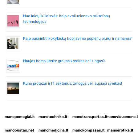
Nuo laidų iki laisvės: kaip evoliucionavo mikrofonų
technologijos
Kaip pasirinkti kokybišką kopijavimo popierių biurui ir namams?
Naujas kompiuteris: greitas kreditas ar lizingas?
Kūno protezai ir IT sektorius: žmogus vėl jaučiasi sveikas!
manopomegiai.lt
manotechnika.lt
manotransportas.lt
manovisuomene.l
manobustas.net
manomedicina.lt
manokompasas.lt
manoerotika.lt