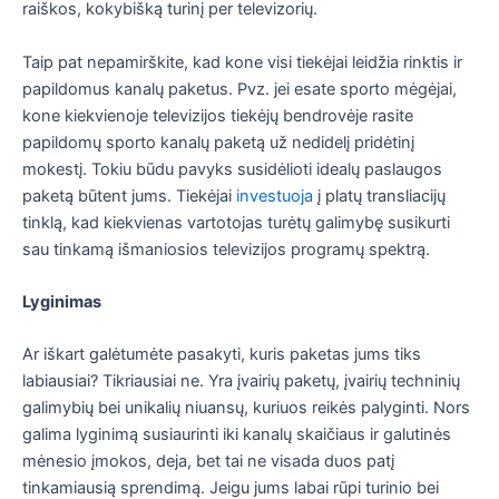
raiškos, kokybišką turinį per televizorių.
Taip pat nepamirškite, kad kone visi tiekėjai leidžia rinktis ir
papildomus kanalų paketus. Pvz. jei esate sporto mėgėjai,
kone kiekvienoje televizijos tiekėjų bendrovėje rasite
papildomų sporto kanalų paketą už nedidelį pridėtinį
mokestį. Tokiu būdu pavyks susidėlioti idealų paslaugos
paketą būtent jums. Tiekėjai
investuoja
į platų transliacijų
tinklą, kad kiekvienas vartotojas turėtų galimybę susikurti
sau tinkamą išmaniosios televizijos programų spektrą.
Lyginimas
Ar iškart galėtumėte pasakyti, kuris paketas jums tiks
labiausiai? Tikriausiai ne. Yra įvairių paketų, įvairių techninių
galimybių bei unikalių niuansų, kuriuos reikės palyginti. Nors
galima lyginimą susiaurinti iki kanalų skaičiaus ir galutinės
mėnesio įmokos, deja, bet tai ne visada duos patį
tinkamiausią sprendimą. Jeigu jums labai rūpi turinio bei