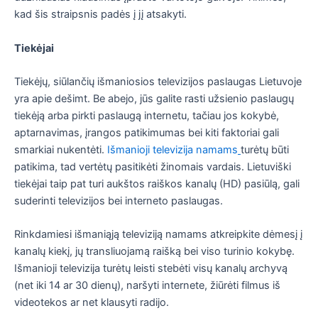
kad šis straipsnis padės į jį atsakyti.
Tiekėjai
Tiekėjų, siūlančių išmaniosios televizijos paslaugas Lietuvoje
yra apie dešimt. Be abejo, jūs galite rasti užsienio paslaugų
tiekėją arba pirkti paslaugą internetu, tačiau jos kokybė,
aptarnavimas, įrangos patikimumas bei kiti faktoriai gali
smarkiai nukentėti.
Išmanioji televizija namams
turėtų būti
patikima, tad vertėtų pasitikėti žinomais vardais. Lietuviški
tiekėjai taip pat turi aukštos raiškos kanalų (HD) pasiūlą, gali
suderinti televizijos bei interneto paslaugas.
Rinkdamiesi išmaniąją televiziją namams atkreipkite dėmesį į
kanalų kiekį, jų transliuojamą raišką bei viso turinio kokybę.
Išmanioji televizija turėtų leisti stebėti visų kanalų archyvą
(net iki 14 ar 30 dienų), naršyti internete, žiūrėti filmus iš
videotekos ar net klausyti radijo.