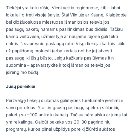
Tiekėjai yra kelių rūšių. Vieni veikia regionuose, kiti – labai
lokaliai, o treti visoje šalyje. Štai Vilniuje ar Kaune, Klaipėdoje
bei didžiuosiuose miestuose išmaniosios televizijos
paslaugų paketų namams pasirinkimas bus didelis. Tačiau
kaimo vietovėse, užmiestyje ar naujame rajone gali tekti
rinktis iš siauresnio paslaugų rato. Visgi tiekėjai kartais siūlo
už papildomą mokestį (arba kartais net be jo) atvesti
paslaugą iki jūsų būsto. Jeigu kažkuris pasiūlymas itin
sudomina – apsvarstykite ir tokį išmanios televizijos
įsirengimo būdą.
Jūsų poreikiai
Peržvelgę tiekėjų siūlomas galimybes turėtumėte įvertinti ir
savo poreikius. Yra itin gausų paslaugų spektrą siūlančių
paketų su ~100 unikalių kanalų. Tačiau nėra aišku ar jums tai
yra reikalinga. Galbūt pakaks vos 20-30 pagrindinių
programų, kurios pilnai užpildys poreikį žiūrėti aukštos