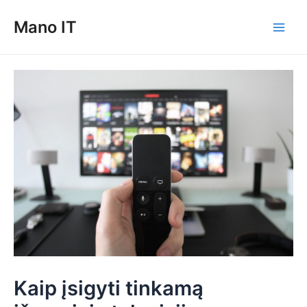
Pereiti
Mano IT
prie
Main
turinio
Men
Kaip įsigyti tinkamą