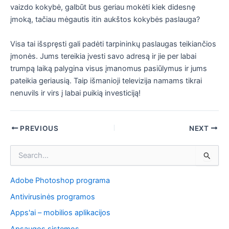
vaizdo kokybė, galbūt bus geriau mokėti kiek didesnę
įmoką, tačiau mėgautis itin aukštos kokybės paslauga?
Visa tai išspręsti gali padėti tarpininkų paslaugas teikiančios
įmonės. Jums tereikia įvesti savo adresą ir jie per labai
trumpą laiką palygina visus įmanomus pasiūlymus ir jums
pateikia geriausią. Taip išmanioji televizija namams tikrai
nenuvils ir virs į labai puikią investiciją!
Post
PREVIOUS
NEXT
navigation
I
e
š
Adobe Photoshop programa
k
o
Antivirusinės programos
t
i
Apps'ai – mobilios aplikacijos
: